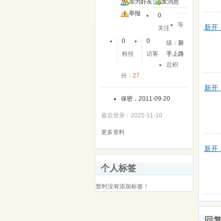
加为好友
发消息
举报
0
等
新开【
关注
0
0
级：
新
粉丝
访客
手上路
总积
分：
27
新开
保密，2011-09-20
最后登录：2025-11-10
更多资料
新开
个人标签
暂时没有添加标签！
回