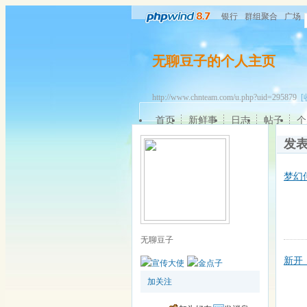
银行
群组聚合
广场
无聊豆子的个人主页
http://www.chnteam.com/u.php?uid=295879
[
首页
新鲜事
日志
帖子
个
发
梦幻
无聊豆子
新开【
加关注