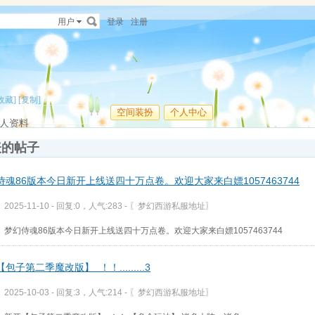
用户
登录
注册
收藏]
[复制]
空间装扮
个人中心
人资料
表的帖子
侍魂86版本今日新开上线送四十万点卷。欢迎大家来白嫖1057463744
2025-11-10 - 回复:0，人气:283 -
〖梦幻西游私服地址〗
梦幻侍魂86版本今日新开上线送四十万点卷。欢迎大家来白嫖1057463744
包子第二季魔改版】 ！！.........3
2025-10-03 - 回复:3，人气:214 -
〖梦幻西游私服地址〗