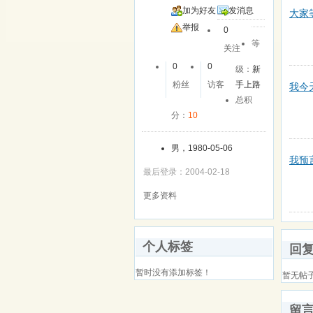
加为好友
发消息
大家
举报
0
等
关注
0
0
级：
新
粉丝
访客
手上路
我今
总积
分：
10
男，1980-05-06
我预
最后登录：2004-02-18
更多资料
个人标签
回
暂时没有添加标签！
暂无帖
留