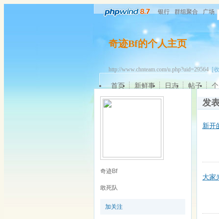
银行
群组聚合
广场
奇迹Bf的个人主页
http://www.chnteam.com/u.php?uid=29564
[
首页
新鲜事
日志
帖子
个
发
新开
奇迹Bf
大家
敢死队
加关注