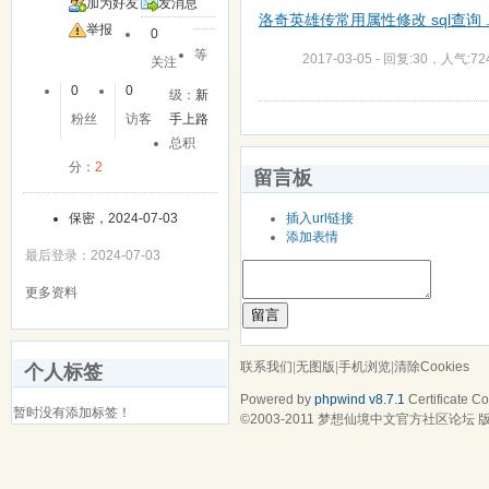
加为好友
发消息
洛奇英雄传常用属性修改 sql查询 .
举报
0
等
2017-03-05 - 回复:30，人气:72
关注
0
0
级：
新
粉丝
访客
手上路
总积
分：
2
留言板
插入url链接
保密，2024-07-03
添加表情
最后登录：2024-07-03
更多资料
留言
联系我们
|
无图版
|
手机浏览
|
清除Cookies
个人标签
Powered by
phpwind v8.7.1
Certificate
Cop
暂时没有添加标签！
©2003-2011
梦想仙境中文官方社区论坛
版