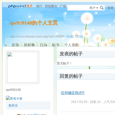
银行
群组聚合
广场
用户
登录
qw959148的个人主页
http://www.chnteam.com/u.php?uid=294999
[收藏]
[复制]
空
首页
新鲜事
日志
帖子
个人资料
发表的帖子
暂无帖子！
回复的帖子
qw959148
任何确定BUFF
2017-03-05 - 回复:22，人气:52
加关注