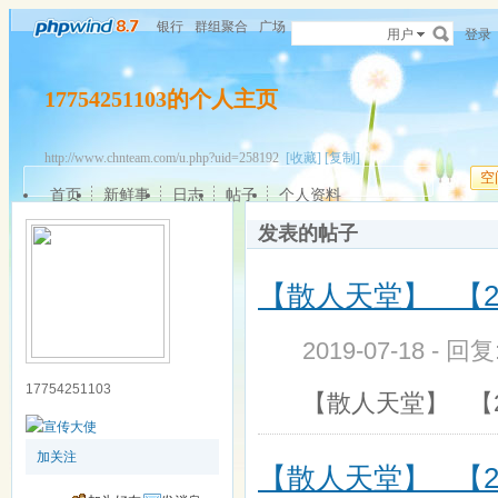
银行
群组聚合
广场
用户
登录
17754251103的个人主页
http://www.chnteam.com/u.php?uid=258192
[收藏]
[复制]
空
首页
新鲜事
日志
帖子
个人资料
发表的帖子
【散人天堂】 【2
2019-07-18 - 回
17754251103
【散人天堂】 【
加关注
【散人天堂】 【2