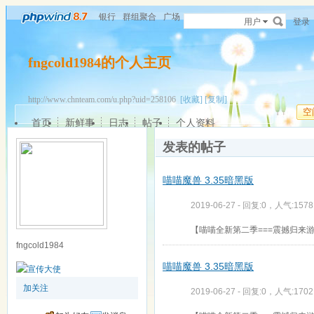
银行
群组聚合
广场
用户
登录
fngcold1984的个人主页
http://www.chnteam.com/u.php?uid=258106
[收藏]
[复制]
空
首页
新鲜事
日志
帖子
个人资料
发表的帖子
喵喵魔兽 3.35暗黑版
2019-06-27 - 回复:0，人气:1578
【喵喵全新第二季===震撼归来
fngcold1984
喵喵魔兽 3.35暗黑版
加关注
2019-06-27 - 回复:0，人气:1702