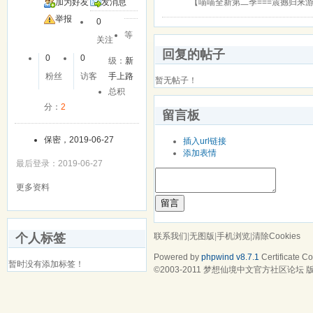
【喵喵全新第二季===震撼归来
加为好友
发消息
举报
0
等
关注
回复的帖子
0
0
级：
新
粉丝
访客
手上路
暂无帖子！
总积
分：
2
留言板
保密，2019-06-27
插入url链接
添加表情
最后登录：2019-06-27
更多资料
留言
联系我们
|
无图版
|
手机浏览
|
清除Cookies
个人标签
Powered by
phpwind v8.7.1
Certificate
Cop
暂时没有添加标签！
©2003-2011
梦想仙境中文官方社区论坛
版