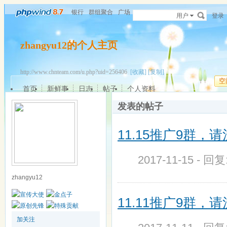
银行
群组聚合
广场
用户
登录
zhangyu12的个人主页
http://www.chnteam.com/u.php?uid=256406
[收藏]
[复制]
空
首页
新鲜事
日志
帖子
个人资料
发表的帖子
11.15推广9群
2017-11-15 - 回
zhangyu12
11.11推广9群
加关注