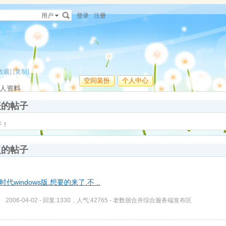
用户
登录
注册
收藏]
[复制]
空间装扮
个人中心
人资料
表的帖子
子！
复的帖子
时代windows版.想要的来了.不 ..
2006-04-02 - 回复:1330，人气:42765 -
老数据合并综合服务端发布区