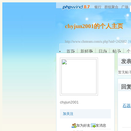
银行
群组聚合
广场
chyjun2001的个人主页
http://www.chnteam.com/u.php?uid=242682
[
首页
新鲜事
日志
帖子
个
发
暂无帖
回
chyjun2001
石器
加关注
加为好友
发消息