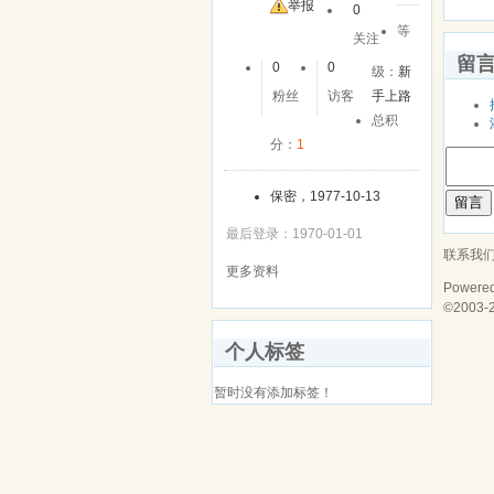
举报
0
等
关注
留
0
0
级：
新
粉丝
访客
手上路
总积
分：
1
保密，1977-10-13
留言
最后登录：1970-01-01
联系我
更多资料
Powere
©2003-
个人标签
暂时没有添加标签！