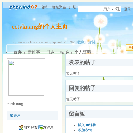
银行
群组聚合
广场
用户
登录
cctvkuang的个人主页
http://www.chnteam.com/u.php?uid=235782
[收藏]
[复制]
空
首页
新鲜事
日志
帖子
个人资料
发表的帖子
暂无帖子！
回复的帖子
暂无帖子！
cctvkuang
留言板
加关注
插入url链接
加为好友
发消息
添加表情