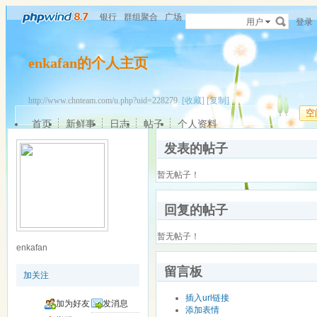
银行
群组聚合
广场
用户
登录
enkafan的个人主页
http://www.chnteam.com/u.php?uid=228279
[收藏]
[复制]
空
首页
新鲜事
日志
帖子
个人资料
发表的帖子
暂无帖子！
回复的帖子
暂无帖子！
enkafan
留言板
加关注
插入url链接
加为好友
发消息
添加表情