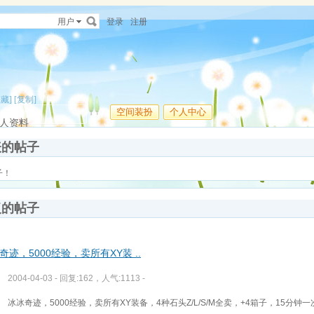
用户
登录
注册
收藏]
[复制]
空间装扮
个人中心
人资料
表的帖子
子！
复的帖子
奇迹，5000经验，卖所有XY装 ..
2004-04-03 - 回复:162，人气:1113 -
冰冰奇迹，5000经验，卖所有XY装备，4种石头Z/L/S/M全卖，+4箱子，15分钟一