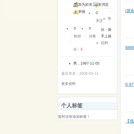
加为好友
发消息
[原
举报
0
等
关注
0
0
级：
新
粉丝
访客
手上路
总积
88
分：
9
男，1987-11-05
最后登录：2006-03-12
更多资料
0.9
个人标签
暂时没有添加标签！
【强