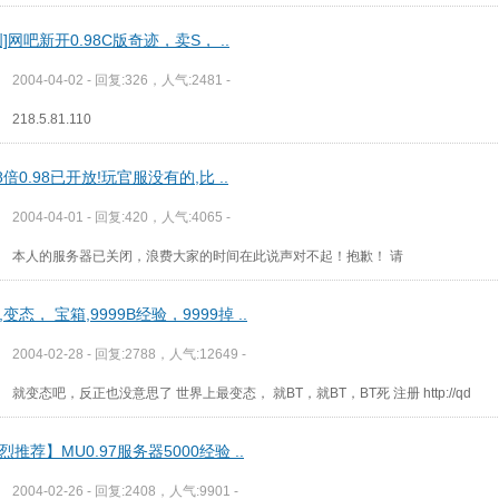
创]网吧新开0.98C版奇迹，卖S， ..
2004-04-02 - 回复:326，人气:2481 -
218.5.81.110
88倍0.98已开放!玩官服没有的,比 ..
2004-04-01 - 回复:420，人气:4065 -
本人的服务器已关闭，浪费大家的时间在此说声对不起！抱歉！ 请
7,变态， 宝箱,9999B经验，9999掉 ..
2004-02-28 - 回复:2788，人气:12649 -
就变态吧，反正也没意思了 世界上最变态， 就BT，就BT，BT死 注册 http://qd
烈推荐】MU0.97服务器5000经验 ..
2004-02-26 - 回复:2408，人气:9901 -