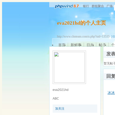
银行
群组聚合
广场
eva2021hd的个人主页
http://www.chnteam.com/u.php?uid=13535
[
首页
新鲜事
日志
帖子
个
发
暂无帖
回
eva2021hd
冰冰
ABC
加关注