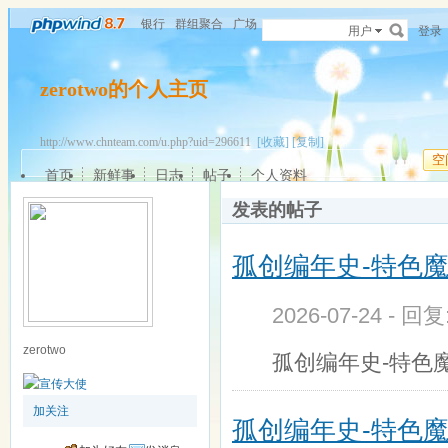
银行
群组聚合
广场
用户
登录
zerotwo的个人主页
http://www.chnteam.com/u.php?uid=296611
[收藏]
[复制]
空
首页
新鲜事
日志
帖子
个人资料
发表的帖子
孤创编年史-特色
2026-07-24 - 回
zerotwo
孤创编年史-特色
加关注
孤创编年史-特色