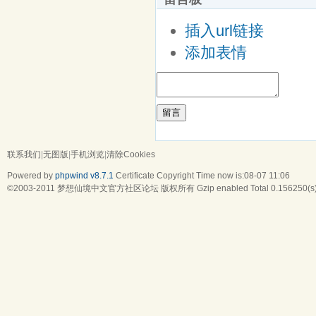
插入url链接
添加表情
留言
联系我们
|
无图版
|
手机浏览
|
清除Cookies
Powered by
phpwind v8.7.1
Certificate
Copyright Time now is:08-07 11:06
©2003-2011
梦想仙境中文官方社区论坛
版权所有 Gzip enabled
Total 0.156250(s