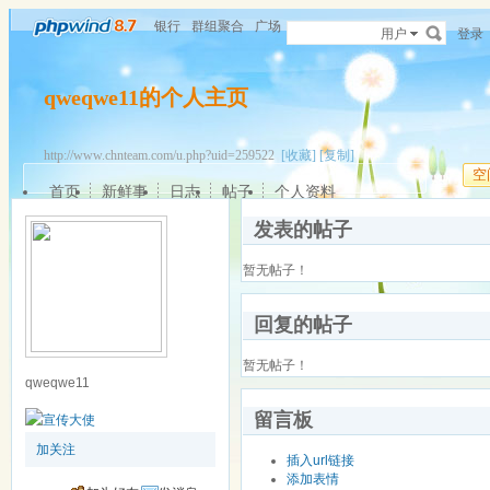
银行
群组聚合
广场
用户
登录
qweqwe11的个人主页
http://www.chnteam.com/u.php?uid=259522
[收藏]
[复制]
空
首页
新鲜事
日志
帖子
个人资料
发表的帖子
暂无帖子！
回复的帖子
暂无帖子！
qweqwe11
留言板
加关注
插入url链接
添加表情