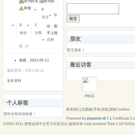
加为好友
发消息
举报
0
等
关注
留言
0
1
级：
新
粉丝
访客
手上路
朋友
总积
分：
0
暂无朋友！
保密，2021-05-11
最近访客
最后登录：2021-05-12
更多资料
rtrty11
个人标签
联系我们
|
无图版
|
手机浏览
|
清除Cookies
暂时没有添加标签！
Powered by
phpwind v8.7.1
Certificate
Cop
©2003-2011
梦想仙境中文官方社区论坛
版权所有 Gzip enabled
Total 0.187500(s