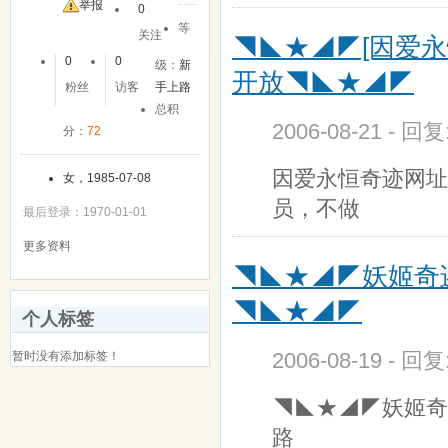
举报
0
等
关注
◥◣★◢◤[因爱永恒
0
0
级：
新
开放◥◣★◢◤
粉丝
访客
手上路
总积
2006-08-21 - 回
分：
72
因爱永恒奇迹网址:ht
女，1985-07-08
员，不做
最后登录：1970-01-01
更多资料
◥◣★◢◤妖姬奇
◥◣★◢◤
个人标签
2006-08-19 - 回
暂时没有添加标签！
◥◣★◢◤妖姬奇
路