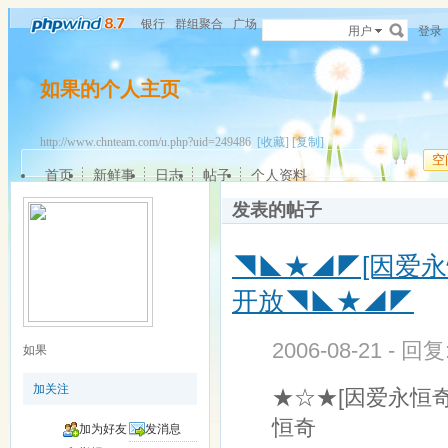
银行
群组聚合
广场
用户
登录
如果的个人主页
http://www.chnteam.com/u.php?uid=249486
[收藏]
[复制]
空
首页
新鲜事
日志
帖子
个人资料
发表的帖子
◥◣★◢◤[因爱永恒
开放◥◣★◢◤
2006-08-21 - 回
如果
加关注
★☆★[因爱永恒奇
恒奇
加为好友
发消息