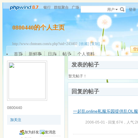
银行
群组聚合
广场
用户
登录
0800440的个人主页
http://www.chnteam.com/u.php?uid=243402
[收藏]
[复制]
空
首页
新鲜事
日志
帖子
个人资料
发表的帖子
暂无帖子！
回复的帖子
0800440
一起乱online私服乐园提供乱OL服务
加关注
2006-05-01 - 回复:674，人气:2
加为好友
发消息