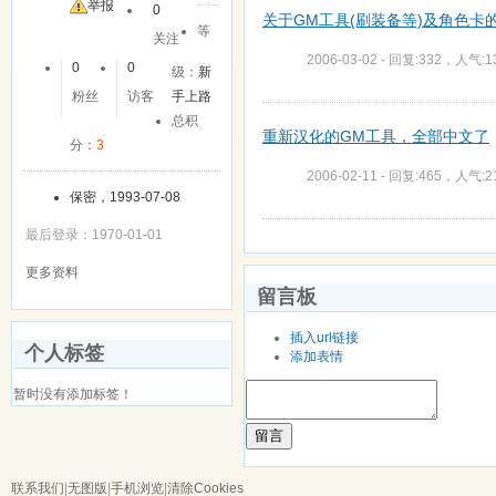
举报
0
关于GM工具(刷装备等)及角色卡的 
等
关注
2006-03-02 - 回复:332，人气:1
0
0
级：
新
粉丝
访客
手上路
总积
重新汉化的GM工具，全部中文了
分：
3
2006-02-11 - 回复:465，人气:2
保密，1993-07-08
最后登录：1970-01-01
更多资料
留言板
插入url链接
个人标签
添加表情
暂时没有添加标签！
留言
联系我们
|
无图版
|
手机浏览
|
清除Cookies