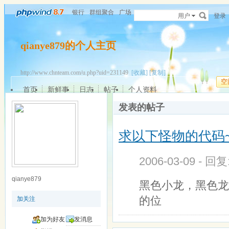
银行
群组聚合
广场
用户
登录
qianye879的个人主页
http://www.chnteam.com/u.php?uid=231149
[收藏]
[复制]
空
首页
新鲜事
日志
帖子
个人资料
发表的帖子
求以下怪物的代码
2006-03-09 - 回
qianye879
黑色小龙，黑色龙
的位
加关注
加为好友
发消息