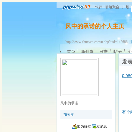
银行
群组聚合
广场
风中的承诺的个人主页
http://www.chnteam.com/u.php?uid=142686
[
首页
新鲜事
日志
帖子
个
发
0.
风中的承诺
有个
加关注
加为好友
发消息