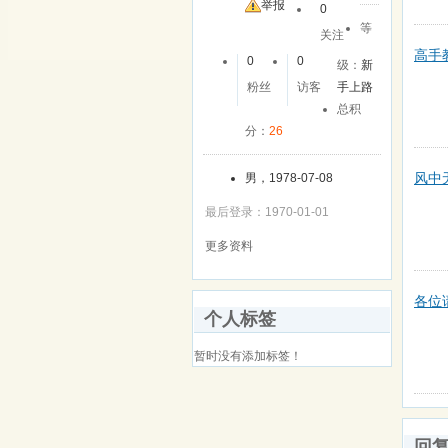
举报
0
等
关注
高手
0
0
级：
新
粉丝
访客
手上路
总积
分：
26
风中
男，1978-07-08
最后登录：1970-01-01
更多资料
各位
个人标签
暂时没有添加标签！
回