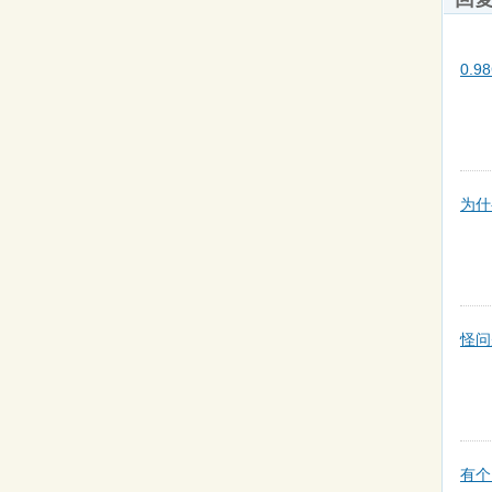
0.
为什
怪问
有个