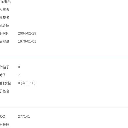
付宝账号
人主页
性签名
我介绍
册时间
2004-02-29
后登录
1970-01-01
华帖子
0
帖子
7
均日发帖
0 (今日：0)
子签名
QQ
277141
里旺旺