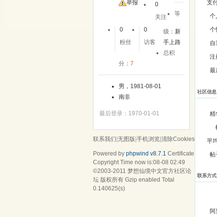
举报
支
0
等
个
关注
0
0
个
级：
新
粉丝
访客
手上路
自
总积
注
分：
7
最
男，1981-08-01
社区信息
南非
最后登录：1970-01-01
精
联系我们
|
无图版
|
手机浏览
|
清除Cookies
平
Powered by
phpwind v8.7.1
Certificate
帖
Copyright Time now is:08-08 02:49
©2003-2011
梦想仙境中文官方社区论
联系方式
坛
版权所有 Gzip enabled
Total
0.140625(s)
阿