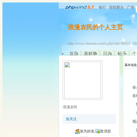
银行
群组聚合
广场
浪漫农民的个人主页
http://www.chnteam.com/u.php?uid=86423
[
首页
新鲜事
日志
帖子
个
基本信息
会
在
浪漫农民
加关注
现
加为好友
发消息