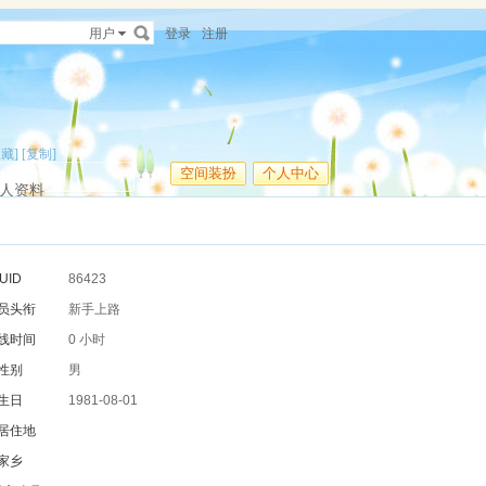
用户
登录
注册
收藏]
[复制]
空间装扮
个人中心
人资料
UID
86423
员头衔
新手上路
线时间
0 小时
性别
男
生日
1981-08-01
居住地
家乡