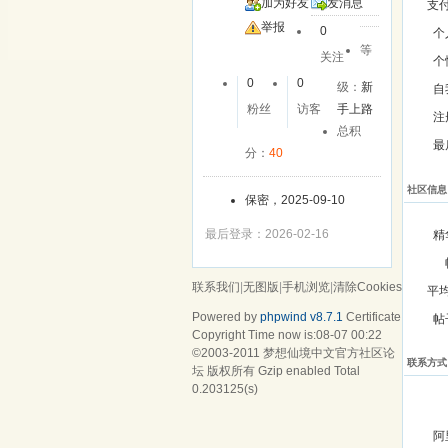
加为好友
发消息
支
举报
0
个
等
关注
个
0
0
级：
新
自
粉丝
访客
手上路
注
总积
最
分：
40
社区信息
保密，2025-09-10
最后登录：2026-02-16
精
联系我们
|
无图版
|
手机浏览
|
清除Cookies
平
Powered by
phpwind v8.7.1
Certificate
帖
Copyright Time now is:08-07 00:22
©2003-2011
梦想仙境中文官方社区论
联系方式
坛
版权所有 Gzip enabled
Total
0.203125(s)
阿