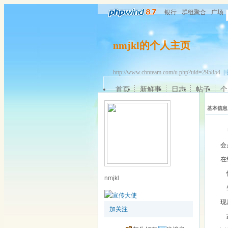
银行
群组聚合
广场
nmjkl的个人主页
http://www.chnteam.com/u.php?uid=295854
[
首页
新鲜事
日志
帖子
个
基本信息
会
在
nmjkl
现
加关注