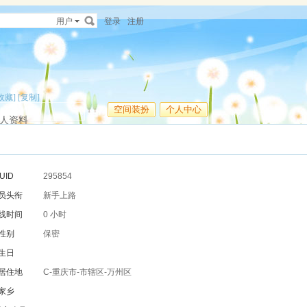
用户
登录
注册
收藏]
[复制]
空间装扮
个人中心
人资料
UID
295854
员头衔
新手上路
线时间
0 小时
性别
保密
生日
居住地
C-重庆市-市辖区-万州区
家乡