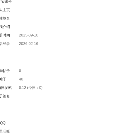
付宝账号
人主页
性签名
我介绍
册时间
2025-09-10
后登录
2026-02-16
华帖子
0
帖子
40
均日发帖
0.12 (今日：0)
子签名
QQ
里旺旺