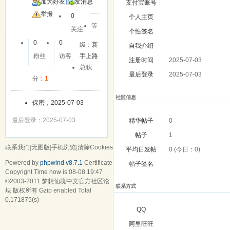
加为好友
发消息
支付宝账号
举报
0
个人主页
等
关注
个性签名
0
0
级：
新
自我介绍
粉丝
访客
手上路
注册时间
2025-07-03
总积
最后登录
2025-07-03
分：
1
社区信息
保密，2025-07-03
最后登录：2025-07-03
精华帖子
0
帖子
1
联系我们
|
无图版
|
手机浏览
|
清除Cookies
平均日发帖
0 (今日：0)
Powered by
phpwind v8.7.1
Certificate
帖子签名
Copyright Time now is:08-08 19:47
©2003-2011
梦想仙境中文官方社区论
联系方式
坛
版权所有 Gzip enabled
Total
0.171875(s)
QQ
阿里旺旺