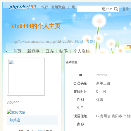
银行
群组聚合
广场
用户
登录
vip0444的个人主页
http://www.chnteam.com/u.php?uid=295690
[收藏]
[复制]
空
首页
新鲜事
日志
帖子
个人资料
基本信息
UID
295690
会员头衔
新手上路
在线时间
0 小时
性别
保密
vip0444
生日
现居住地
G-贵州省-贵阳市-市
加关注
家乡