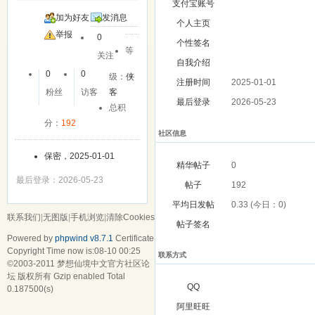
支付宝账号
加为好友
发消息
个人主页
举报
0
个性签名
等
关注
自我介绍
0
0
级：
侠
注册时间
2025-01-01
粉丝
访客
客
最后登录
2026-05-23
总积
分：
192
社区信息
保密，2025-01-01
精华帖子
0
最后登录：2026-05-23
帖子
192
平均日发帖
0.33 (今日：0)
联系我们
|
无图版
|
手机浏览
|
清除Cookies
帖子签名
Powered by
phpwind v8.7.1
Certificate
Copyright Time now is:08-10 00:25
联系方式
©2003-2011
梦想仙境中文官方社区论
坛
版权所有 Gzip enabled
Total
QQ
0.187500(s)
阿里旺旺