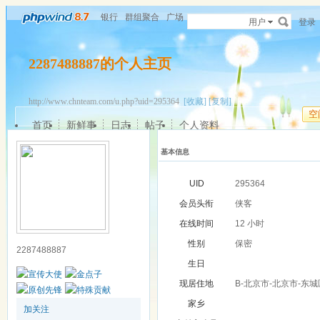
银行
群组聚合
广场
用户
登录
2287488887的个人主页
http://www.chnteam.com/u.php?uid=295364
[收藏]
[复制]
空
首页
新鲜事
日志
帖子
个人资料
基本信息
UID
295364
会员头衔
侠客
在线时间
12 小时
性别
保密
2287488887
生日
现居住地
B-北京市-北京市-东城
家乡
加关注