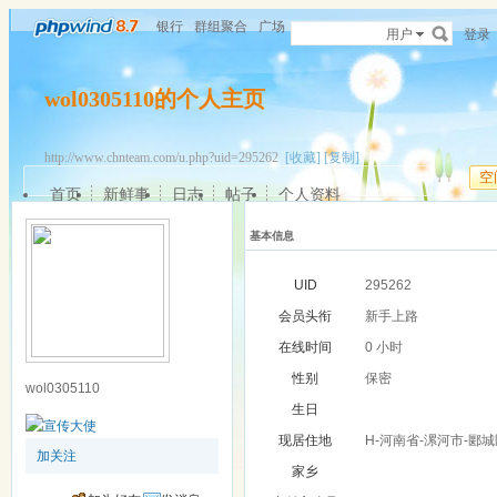
银行
群组聚合
广场
用户
登录
wol0305110的个人主页
http://www.chnteam.com/u.php?uid=295262
[收藏]
[复制]
空
首页
新鲜事
日志
帖子
个人资料
基本信息
UID
295262
会员头衔
新手上路
在线时间
0 小时
性别
保密
wol0305110
生日
现居住地
H-河南省-漯河市-郾
加关注
家乡