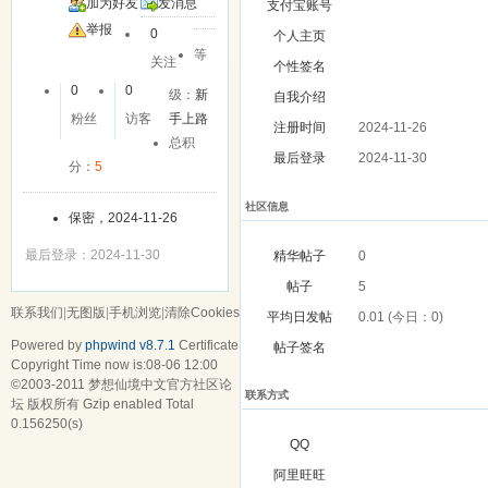
加为好友
发消息
支付宝账号
举报
0
个人主页
等
关注
个性签名
0
0
级：
新
自我介绍
粉丝
访客
手上路
注册时间
2024-11-26
总积
最后登录
2024-11-30
分：
5
社区信息
保密，2024-11-26
最后登录：2024-11-30
精华帖子
0
帖子
5
联系我们
|
无图版
|
手机浏览
|
清除Cookies
平均日发帖
0.01 (今日：0)
Powered by
phpwind v8.7.1
Certificate
帖子签名
Copyright Time now is:08-06 12:00
©2003-2011
梦想仙境中文官方社区论
联系方式
坛
版权所有 Gzip enabled
Total
0.156250(s)
QQ
阿里旺旺