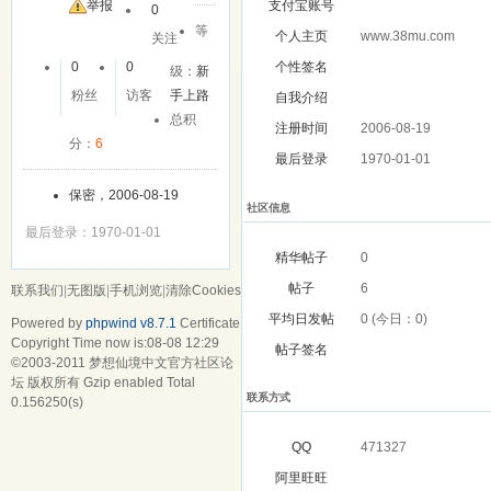
举报
支付宝账号
0
等
个人主页
www.38mu.com
关注
0
0
个性签名
级：
新
粉丝
访客
手上路
自我介绍
总积
注册时间
2006-08-19
分：
6
最后登录
1970-01-01
保密，2006-08-19
社区信息
最后登录：1970-01-01
精华帖子
0
帖子
6
联系我们
|
无图版
|
手机浏览
|
清除Cookies
平均日发帖
0 (今日：0)
Powered by
phpwind v8.7.1
Certificate
Copyright Time now is:08-08 12:29
帖子签名
©2003-2011
梦想仙境中文官方社区论
坛
版权所有 Gzip enabled
Total
联系方式
0.156250(s)
QQ
471327
阿里旺旺