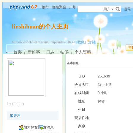
银行
群组聚合
广场
用户
登录
linshihuan的个人主页
http://www.chnteam.com/u.php?uid=251639
[收藏]
[复制]
空
首页
新鲜事
日志
帖子
个人资料
基本信息
UID
251639
会员头衔
新手上路
在线时间
0 小时
性别
保密
linshihuan
生日
加关注
现居住地
家乡
加为好友
发消息