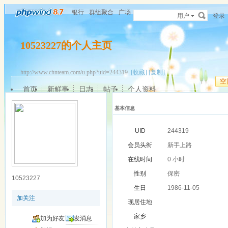
银行
群组聚合
广场
用户
登录
10523227的个人主页
http://www.chnteam.com/u.php?uid=244319
[收藏]
[复制]
空
首页
新鲜事
日志
帖子
个人资料
基本信息
UID
244319
会员头衔
新手上路
在线时间
0 小时
性别
保密
10523227
生日
1986-11-05
加关注
现居住地
家乡
加为好友
发消息