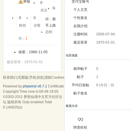
举报
支付宝账号
0
等
个人主页
关注
0
0
个性签名
级：
新
粉丝
访客
手上路
自我介绍
总积
注册时间
2006-07-04
分：
1
最后登录
1970-01-01
保密，1986-11-05
社区信息
最后登录：1970-01-01
精华帖子
0
帖子
1
联系我们
|
无图版
|
手机浏览
|
清除Cookies
平均日发帖
0 (今日：0)
Powered by
phpwind v8.7.1
Certificate
Copyright Time now is:08-08 18:05
帖子签名
©2003-2011
梦想仙境中文官方社区论
坛
版权所有 Gzip enabled
Total
联系方式
0.140625(s)
QQ
阿里旺旺