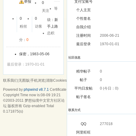
举报
支付宝账号
0
等
个人主页
关注
0
0
个性签名
级：
新
粉丝
访客
手上路
自我介绍
总积
注册时间
2006-06-21
分：
0
最后登录
1970-01-01
保密，1983-05-06
社区信息
最后登录：1970-01-01
精华帖子
0
帖子
0
联系我们
|
无图版
|
手机浏览
|
清除Cookies
平均日发帖
0 (今日：0)
Powered by
phpwind v8.7.1
Certificate
Copyright Time now is:08-09 19:21
帖子签名
©2003-2011
梦想仙境中文官方社区论
坛
版权所有 Gzip enabled
Total
联系方式
0.171875(s)
QQ
277018
阿里旺旺