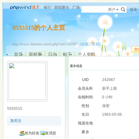
银行
群组聚合
广场
用户
登录
5555515的个人主页
http://www.chnteam.com/u.php?uid=242987
[收藏]
[复制]
空
首页
新鲜事
日志
帖子
个人资料
基本信息
UID
242987
会员头衔
新手上路
在线时间
0 小时
性别
保密
5555515
生日
1983-05-06
加关注
现居住地
家乡
加为好友
发消息