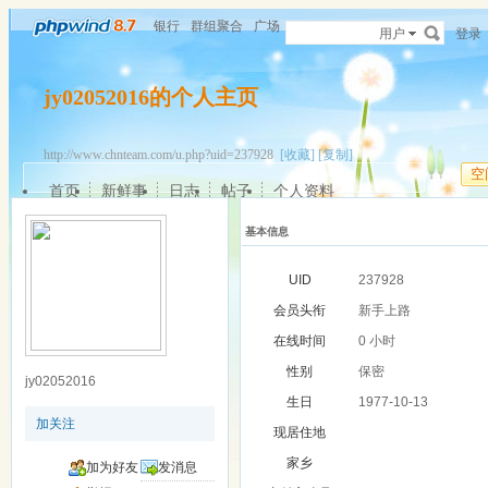
银行
群组聚合
广场
用户
登录
jy02052016的个人主页
http://www.chnteam.com/u.php?uid=237928
[收藏]
[复制]
空
首页
新鲜事
日志
帖子
个人资料
基本信息
UID
237928
会员头衔
新手上路
在线时间
0 小时
性别
保密
jy02052016
生日
1977-10-13
加关注
现居住地
家乡
加为好友
发消息