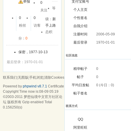
举报
支付宝账号
0
等
个人主页
关注
0
0
个性签名
级：
新
粉丝
访客
手上路
自我介绍
总积
注册时间
2006-05-09
分：
0
最后登录
1970-01-01
保密，1977-10-13
社区信息
最后登录：1970-01-01
精华帖子
0
帖子
0
联系我们
|
无图版
|
手机浏览
|
清除Cookies
平均日发帖
0 (今日：0)
Powered by
phpwind v8.7.1
Certificate
Copyright Time now is:08-09 05:19
帖子签名
©2003-2011
梦想仙境中文官方社区论
坛
版权所有 Gzip enabled
Total
联系方式
0.156250(s)
QQ
阿里旺旺