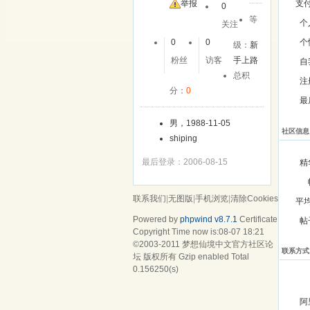
举报
支
0
等
个
关注
0
0
个
级：
新
粉丝
访客
手上路
自
总积
注
分：
0
最
男，1988-11-05
社区信息
shiping
最后登录：2006-08-15
精
联系我们
|
无图版
|
手机浏览
|
清除Cookies
平
Powered by
phpwind v8.7.1
Certificate
帖
Copyright Time now is:08-07 18:21
©2003-2011
梦想仙境中文官方社区论
联系方式
坛
版权所有 Gzip enabled
Total
0.156250(s)
阿