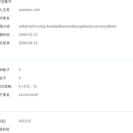
付宝账号
人主页
yaodaxc.com
性签名
我介绍
sdfsdf kjhd iudsg fiuhskjdfbasmndbiyzgdkanbczxcmbzyifbdsf
册时间
2006-02-12
后登录
2006-08-15
华帖子
0
帖子
0
均日发帖
0 (今日：0)
子签名
zxczxczxcdf
QQ
491515
里旺旺