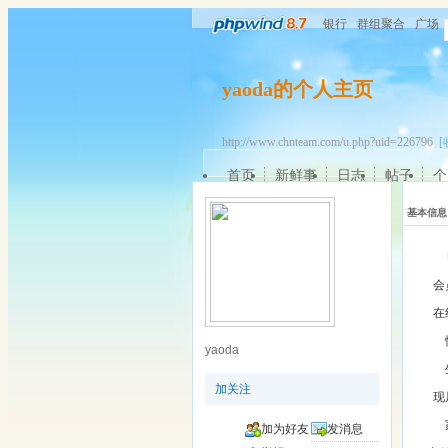
银行
群组聚合
广场
yaoda的个人主页
http://www.chnteam.com/u.php?uid=226796
[
首页
新鲜事
日志
帖子
个
基本信息
会
在
yaoda
加关注
现
加为好友
发消息