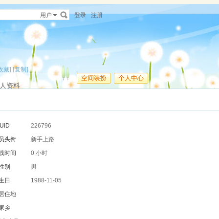
用户
登录
注册
收藏]
[复制]
空间装扮
个人中心
人资料
UID
226796
员头衔
新手上路
线时间
0 小时
性别
男
生日
1988-11-05
居住地
家乡