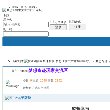
图酷
群组
银行
下拉
用户名
找回密码
记住登录
注册
登录
密 码
新帖
精华
梦想仙境中文官方社区论坛
>
梦想奇迹
银行
群组聚合
我的空间
本版
梦想奇迹玩家交流区
版主:
dlmcc
今日:
0
|
主题:
1098
|
帖数:
2352
梦想奇迹玩家交流区
子版块
监督举报