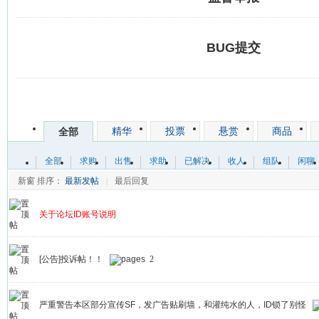
BUG提交
发帖
精华
投票
悬赏
商品
全部
全部
求购
出售
求助
已解决
收人
组队
闲聊
新窗
排序：
最新发帖
|
最后回复
关于论坛ID账号说明
[公告]投诉帖！！
2
严重警告本区部分宣传SF，发广告贴刷墙，和灌纯水的人，ID锁了别怪