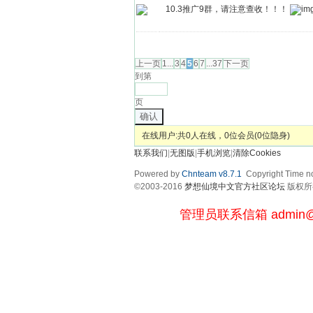
10.3推广9群，请注意查收！！！
发帖
上一页
1...
3
4
5
6
7
...37
下一页
到第
页
确认
在线用户:共0人在线，0位会员(0位隐身)
联系我们
|
无图版
|
手机浏览
|
清除Cookies
Powered by
Chnteam v8.7.1
Copyright Time no
©2003-2016
梦想仙境中文官方社区论坛
版权所有 
管理员联系信箱
admin