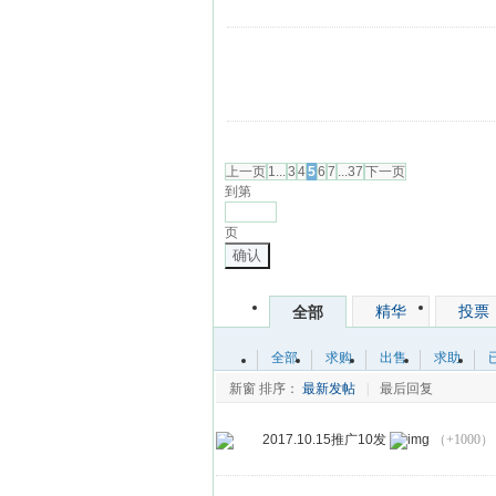
发帖
上一页
1...
3
4
5
6
7
...37
下一页
到第
页
确认
精华
投票
全部
全部
求购
出售
求助
新窗
排序：
最新发帖
|
最后回复
2017.10.15推广10发
（+1000）