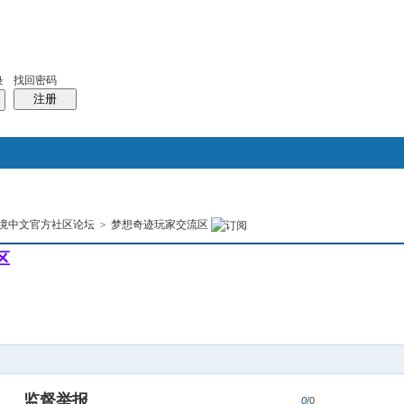
找回密码
录
注册
搜索
境中文官方社区论坛
>
梦想奇迹玩家交流区
本版
热搜：
结婚
母婴
phpwind
区
监督举报
0
/0