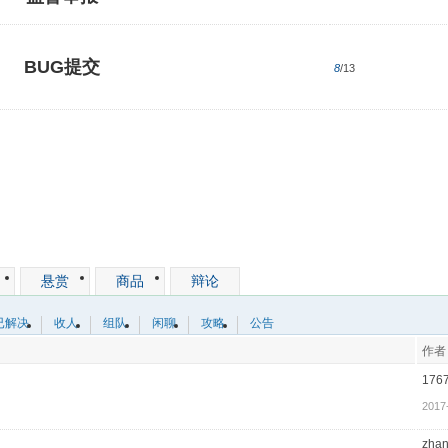
BUG提交
8
/13
悬赏
商品
辩论
已解决
收人
组队
闲聊
攻略
公告
作者
176
2017
zha