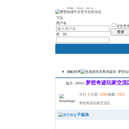
图酷
群组
银行
下拉
用户名
记住登
登录
密 码
新帖
精华
梦想仙
银行
群组聚合
我的空间
梦想奇迹玩家交流
版主:
dlmcc
今日:
0
|
主题:
1098
|
帖数:
2352
梦想奇迹玩家交流区
子版块