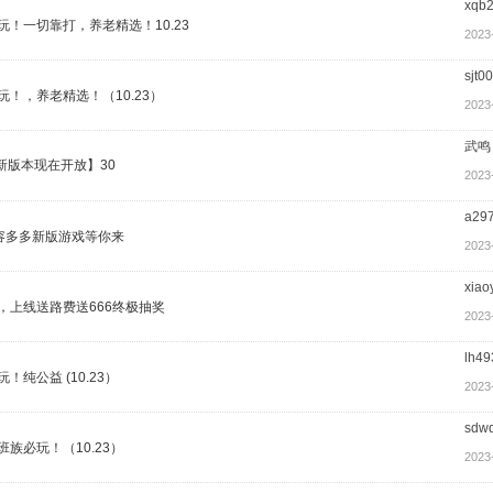
xqb
玩！一切靠打，养老精选！10.23
2023
sjt0
玩！，养老精选！（10.23）
2023
武鸣
新版本现在开放】30
2023
a29
容多多新版游戏等你来
2023
xiao
，上线送路费送666终极抽奖
2023
lh49
纯公益 (10.23）
2023
sdw
族必玩！（10.23）
2023