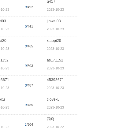
7
q417
0
/492
-10-23
2023-10-23
ei03
jinwei03
0
/461
-10-23
2023-10-23
pi20
xiaopi20
0
/465
-10-23
2023-10-23
71152
as171152
0
/503
-10-23
2023-10-23
93671
45393671
0
/487
-10-23
2023-10-23
exu
clovexu
0
/485
-10-23
2023-10-23
武鸣
1
/504
-10-22
2023-10-22