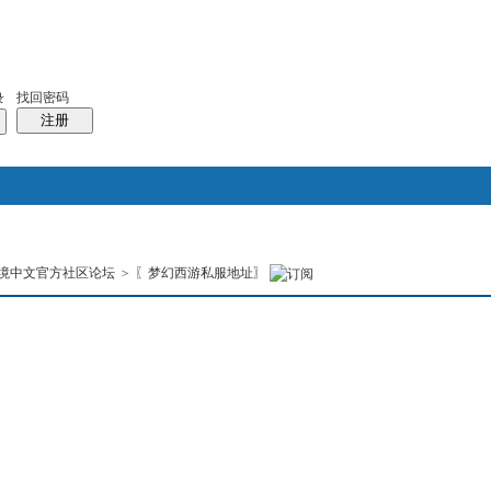
找回密码
录
注册
搜索
境中文官方社区论坛
>
〖梦幻西游私服地址〗
本版
热搜：
结婚
母婴
phpwind