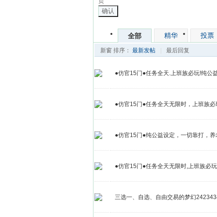
页
确认
精华
投票
全部
新窗
排序：
最新发帖
|
最后回复
●仿官15门●任务全天.上班族必玩!纯公益,一
●仿官15门●任务全天无限时，上班族必
●仿官15门●纯公益设定，一切靠打，养老
●仿官15门●任务全天无限时,上班族必玩!
三选一、自选、自由交易的梦幻242343