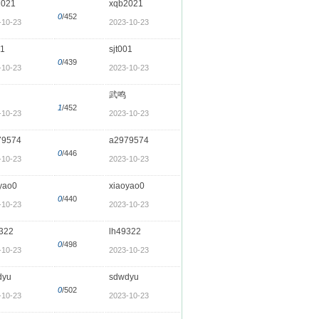
2021
xqb2021
0
/452
-10-23
2023-10-23
01
sjt001
0
/439
-10-23
2023-10-23
武鸣
1
/452
-10-23
2023-10-23
79574
a2979574
0
/446
-10-23
2023-10-23
yao0
xiaoyao0
0
/440
-10-23
2023-10-23
322
lh49322
0
/498
-10-23
2023-10-23
dyu
sdwdyu
0
/502
-10-23
2023-10-23