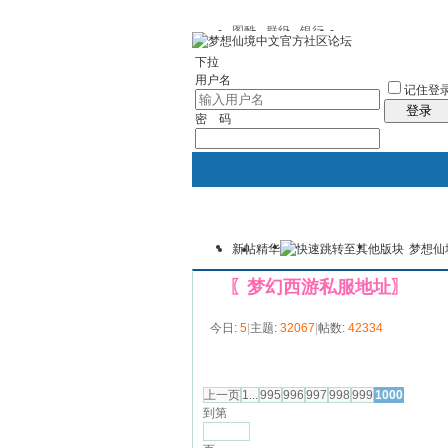
图酷
群组
银行
下拉
用户名
记住登
登录
密 码
新帖
精华
梦想仙
银行
群组聚合
我的空间
〖梦幻西游私服地址〗
今日:
5
|
主题:
32067
|
帖数:
42334
发帖
上一页
1...
995
996
997
998
999
1000
到第