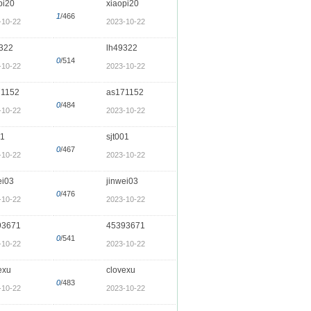
pi20
xiaopi20
1
/466
-10-22
2023-10-22
322
lh49322
0
/514
-10-22
2023-10-22
71152
as171152
0
/484
-10-22
2023-10-22
01
sjt001
0
/467
-10-22
2023-10-22
ei03
jinwei03
0
/476
-10-22
2023-10-22
93671
45393671
0
/541
-10-22
2023-10-22
exu
clovexu
0
/483
-10-22
2023-10-22