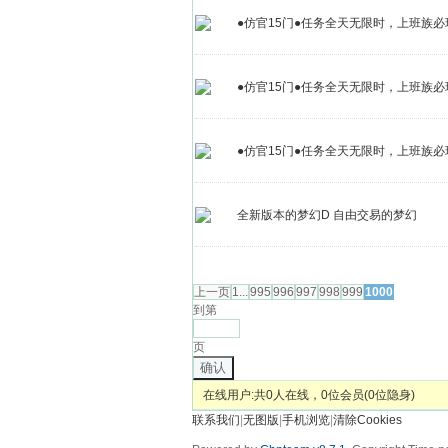
●仿官15门●任务全天无限时，上班族必
●仿官15门●任务全天无限时，上班族
●仿官15门●任务全天无限时，上班族必玩！
全新版本的梦幻D 自由交易的梦幻
发帖
上一页
1...
995
996
997
998
999
1000
到第
页
确认
在线用户:共0人在线，0位会员(0位隐身)
联系我们
|
无图版
|
手机浏览
|
清除Cookies