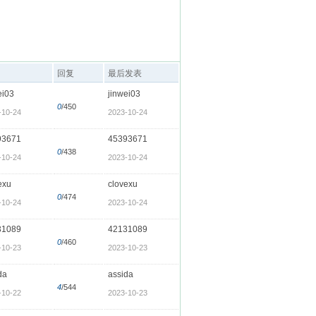
回复
最后发表
ei03
jinwei03
0
/450
-10-24
2023-10-24
93671
45393671
0
/438
-10-24
2023-10-24
exu
clovexu
0
/474
-10-24
2023-10-24
31089
42131089
0
/460
-10-23
2023-10-23
da
assida
4
/544
-10-22
2023-10-23