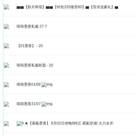
▆▆【影月再现】▆▆【特色335微变80】▆【宣传送豪礼】▆
嘻嘻墨香私服 27-7
【51墨香】 - 20
嘻嘻墨香私服联盟 - 20
嘻嘻墨香01/08
嘻嘻墨香31/07
★【霸氣墨香】 8月02日傍晚8時正 霸氣登場! 火力全开