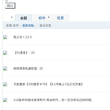
页
确认
精华
投票
全部
新窗
排序：
最新发帖
|
最后回复
龍之谷⒈1⒉3
【51墨香】 - 22
嘻嘻墨香私服联盟 - 22
天怒魔兽【335微变卡70】【8.1号晚上7点正式开服】
112版本60级全新资料片-暗金时代，你一定没有玩过的60级。