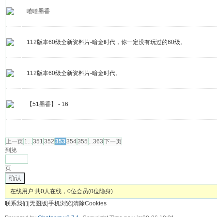
嘻嘻墨香
112版本60级全新资料片-暗金时代，你一定没有玩过的60级。
112版本60级全新资料片-暗金时代。
【51墨香】 - 16
发帖
上一页
1...
351
352
353
354
355
...363
下一页
到第
页
确认
在线用户:共0人在线，0位会员(0位隐身)
联系我们
|
无图版
|
手机浏览
|
清除Cookies