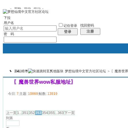
图酷
群组
银行
下拉
用户名
找回密码
记住登录
注册
登录
密 码
新帖
精华
梦想仙境中文官方社区论坛
>
〖魔兽世界
银行
群组聚合
我的空间
本版
〖魔兽世界wow私服地址〗
今日:
7
|
主题:
10869
|
帖数:
13919
发帖
上一页
1...
351
352
353
354
355
...363
下一页
到第