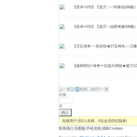
【安卓+iOS】【龙刃（一剑诛仙GM版
【安卓+iOS】【龙刃（仙匣奇缘GM版
【万亿传奇-一剑永恒★打宝神兵,一刀暴
【战神世纪+传奇十亿战力神技★霸刀1
发帖
上一页
1
2
3
4
5
6
...343
下一页
到第
页
确认
在线用户:共0人在线，0位会员(0位隐身)
联系我们
|
无图版
|
手机浏览
|
清除Cookies