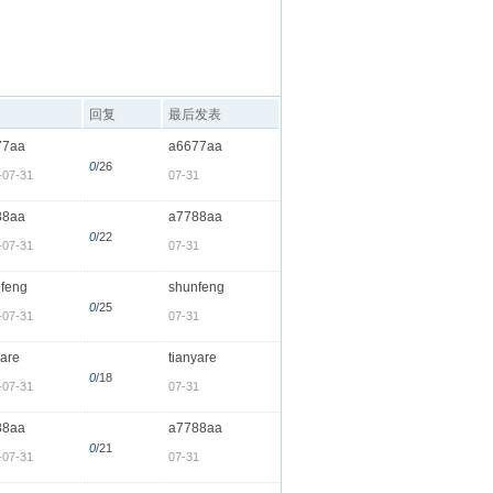
回复
最后发表
77aa
a6677aa
0
/26
-07-31
07-31
88aa
a7788aa
0
/22
-07-31
07-31
feng
shunfeng
0
/25
-07-31
07-31
yare
tianyare
0
/18
-07-31
07-31
88aa
a7788aa
0
/21
-07-31
07-31