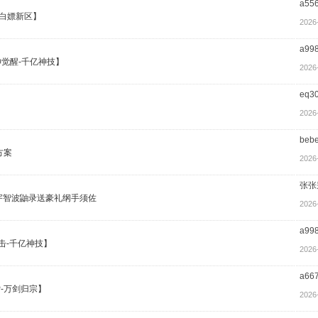
a55
-白嫖新区】
2026
a99
神觉醒-千亿神技】
2026
eq3
2026
beb
方案
2026
张张
星宇智波鼬录送豪礼纲手须佐
2026
a99
击-千亿神技】
2026
a66
P-万剑归宗】
2026