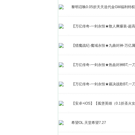
黎明召唤0.05折天天送代金GM福利特
【万亿传奇-一剑永恒★散人爽爆装-超
【猎魔战纪-魔域永恒★九曲封神-万亿属
【万亿传奇-一剑永恒★热血封神BT,一
【万亿传奇-一剑永恒★裁决战歌BT,一
【安卓+iOS】【孤堡英雄（0.1折圣
希望OL.天堂希望7.27