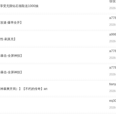
张张
权享受无限钻石领取送1000抽
2026
a77
高攻速-爆率全开】
2026
a99
性-刷真充】
2026
a77
刀暴击-全屏神技】
2026
a77
刀暴击-全屏神技】
2026
tian
火女神暴爽开局）】【不朽的传奇】an
2026
eq3
2026