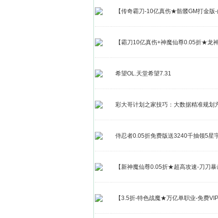
【传奇霸刀-10亿真伤★骷髅GM打金版
【霸刀10亿真伤+神魔仙尊0.05折★龙
希望OL.天堂希望7.31
彩大哥计划之家技巧：大数据精准规划
侍忍者0.05折免费版送3240千抽领5
【新神魔仙尊0.05折★超高攻速-刀刀暴
【3.5折-特色战魔★万亿单职业-免费VI