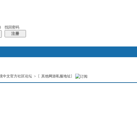
找回密码
录
注册
搜索
境中文官方社区论坛
>
〖其他网游私服地址〗
本版
热搜：
结婚
母婴
phpwind