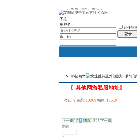
图酷
群组
银行
下拉
用户名
记住登
登录
密 码
新帖
精华
梦想仙
银行
群组聚合
我的空间
〖其他网游私服地址〗
今日:
9
|
主题:
10269
|
帖数:
15510
发帖
上一页
1
2
3
4
5
6
...343
下一页
到第