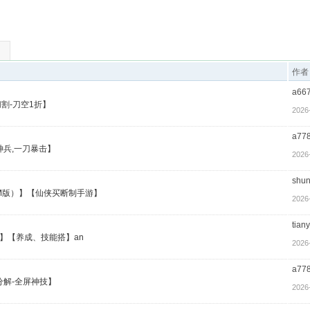
作者
a66
割-刀空1折】
2026
a77
兵,一刀暴击】
2026
shun
GM版）】【仙侠买断制手游】
2026
tian
)】【养成、技能搭】an
2026
a77
解-全屏神技】
2026