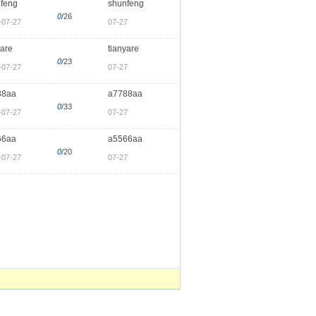
feng
shunfeng
0
/26
-07-27
07-27
yare
tianyare
0
/23
-07-27
07-27
88aa
a7788aa
0
/33
-07-27
07-27
66aa
a5566aa
0
/20
-07-27
07-27