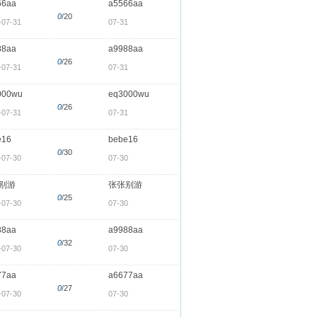
66aa
a5566aa
0
/20
-07-31
07-31
88aa
a9988aa
0
/26
-07-31
07-31
000wu
eq3000wu
0
/26
-07-31
07-31
e16
bebe16
0
/30
-07-30
07-30
别游
张张别游
0
/25
-07-30
07-30
88aa
a9988aa
0
/32
-07-30
07-30
77aa
a6677aa
0
/27
-07-30
07-30