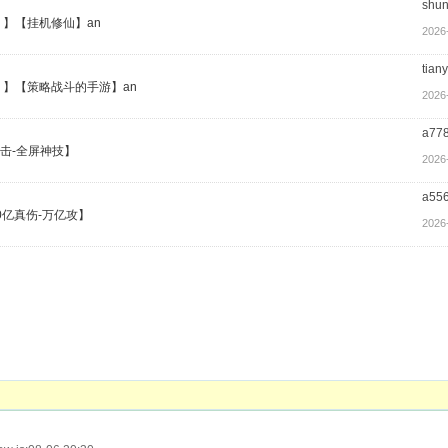
shun
）】【挂机修仙】an
2026
tian
）】【策略战斗的手游】an
2026
a77
击-全屏神技】
2026
a55
0亿真伤-万亿攻】
2026