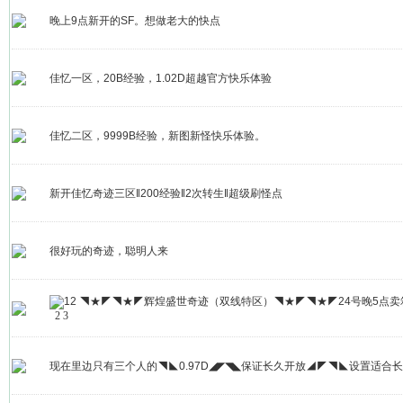
晚上9点新开的SF。想做老大的快点
佳忆一区，20B经验，1.02D超越官方快乐体验
佳忆二区，9999B经验，新图新怪快乐体验。
新开佳忆奇迹三区‖200经验‖2次转生‖超级刷怪点
很好玩的奇迹，聪明人来
◥★◤◥★◤辉煌盛世奇迹（双线特区）◥★◤◥★◤24号晚5点卖
2
3
现在里边只有三个人的◥◣0.97D◢◤◥◣保证长久开放◢◤◥◣设置适合