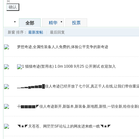
页
确认
精华
投票
全部
新窗
排序：
最新发帖
|
最后回复
梦想奇迹,全属性装备人人免费的,体验公平竞争的新奇迹
猫猫奇迹(暂用名) 1.0m 100B 9月25 公开测试 欢迎加入
▁▂▃▄▅▆▇█佳人奇迹已经开放了七个区,真正千人在线,让我们带你重温旧
╋▇▇▇▇◤佳人奇迹新开,新版本,新装备,新地图,新怪,一切全新,给你全
◥★◤天苍苍、网茫茫SF论坛上的网友进来瞧一瞧◥★◤