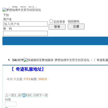
图酷
群组
银行
下拉
用户名
找回密码
记住登录
注册
登录
密 码
新帖
精华
梦想仙境中文官方社区论坛
>
〖奇迹私
银行
群组聚合
我的空间
本版
〖奇迹私服地址〗
今日:
0
|
主题:
3761
|
帖数:
38910
发帖
上一页
1...
6
7
8
9
10
...126
下一页
到第