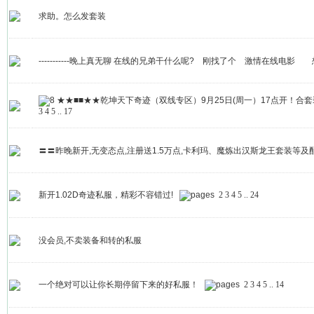
求助。怎么发套装
-----------晚上真无聊 在线的兄弟干什么呢? 刚找了个 激情在线电
★★■■★★乾坤天下奇迹（双线专区）9月25日(周一）17点开！合套装
3
4
5
..
17
〓〓昨晚新开,无变态点,注册送1.5万点,卡利玛、魔炼出汉斯龙王套装等及
新开1.02D奇迹私服，精彩不容错过!
2
3
4
5
..
24
没会员,不卖装备和转的私服
一个绝对可以让你长期停留下来的好私服！
2
3
4
5
..
14