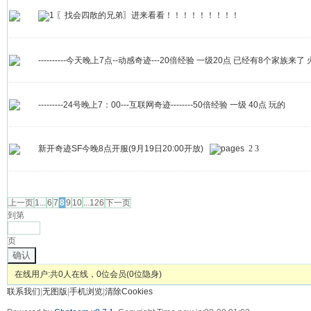
〖找会四散的兄弟〗进来看看！！！！！！！！！
----------今天晚上7点--动感奇迹---20倍经验 一级20点 已经有8个家族来了 
---------24号晚上7：00---互联网奇迹--------50倍经验 一级 40点 玩的
新开奇迹SF今晚8点开服(9月19日20:00开放)
2
3
发帖
上一页
1...
6
7
8
9
10
...126
下一页
到第
页
确认
在线用户:共0人在线，0位会员(0位隐身)
联系我们
|
无图版
|
手机浏览
|
清除Cookies