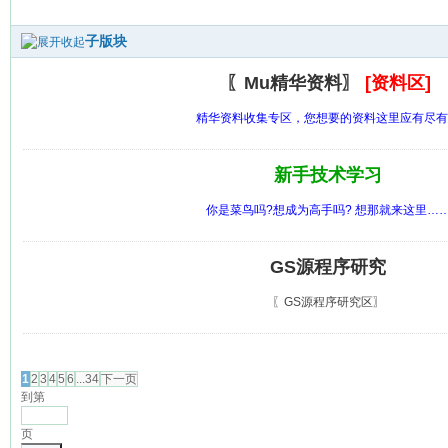
子版块
〖Mu精华资料〗
[资料区]
精华资料收集专区，您想要的资料这里应有尽有
新手技术学习
你是菜鸟吗?想成为高手吗? 想那就来这里…
GS源程序研究
〖GS源程序研究区〗
发帖
1
2
3
4
5
6
...34
下一页
到第
页