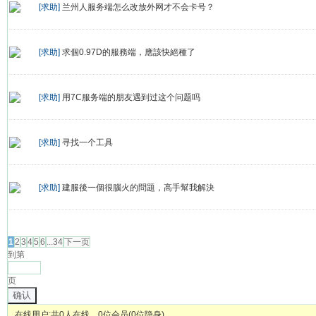
[求助]
兰州人服务端怎么改放外网才不会卡号？
[求助]
求個0.97D的服務端，應該快絕種了
[求助]
用7C服务端的朋友遇到过这个问题吗
[求助]
寻找一个工具
[求助]
建服後一個很腦火的問題，高手幫我解決
发帖
1
2
3
4
5
6
...34
下一页
到第
页
确认
在线用户:共0人在线，0位会员(0位隐身)