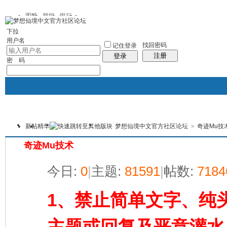
图酷
群组
银行
下拉
用户名
找回密码
记住登录
注册
登录
密 码
新帖
精华
梦想仙境中文官方社区论坛
>
奇迹Mu技
银行
群组聚合
我的空间
本版
奇迹Mu技术
今日:
0
|
主题:
81591
|
帖数:
7184
1、禁止简单文字、纯
主题或回复及恶意灌水