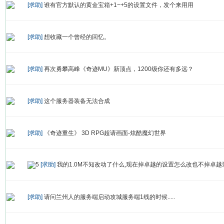
[求助]
谁有官方默认的黄金宝箱+1~+5的设置文件，发个来用用
[求助]
想收藏一个曾经的回忆。
[求助]
再次勇攀高峰《奇迹MU》新顶点，1200级你还有多远？
[求助]
这个服务器装备无法合成
[求助]
《奇迹重生》 3D RPG超请画面-炫酷魔幻世界
[求助]
我的1.0M不知改动了什么,现在掉卓越的设置怎么改也不掉卓越
[求助]
请问兰州人的服务端启动攻城服务端1线的时候.....