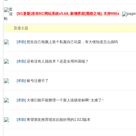
[9/1更新]发布RC网站系统v5.68, 新增界面[黑暗之地], 支持996x
普通主题
[求助]
想在自己电脑上装个私服自己玩耍，有大佬知道怎么搞吗
[求助]
还有没有人搞技术？还是全用外国端？
[求助]
账号注册不了
[求助]
大佬们能不能整理一个新人练级坐标啊~太难了~
[求助]
希望朋友推荐现在比较好用的1.02J版本