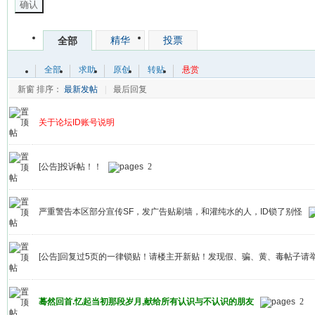
确认
精华
投票
全部
全部
求助
原创
转贴
悬赏
新窗
排序：
最新发帖
|
最后回复
关于论坛ID账号说明
[公告]投诉帖！！
2
严重警告本区部分宣传SF，发广告贴刷墙，和灌纯水的人，ID锁了别怪
[公告]回复过5页的一律锁贴！请楼主开新贴！发现假、骗、黄、毒帖子请
蓦然回首.忆起当初那段岁月,献给所有认识与不认识的朋友
2