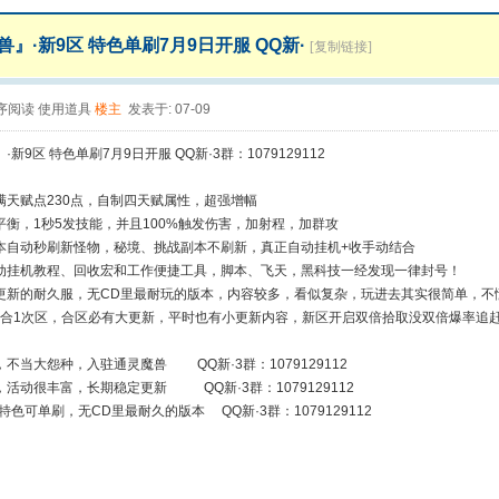
』·新9区 特色单刷7月9日开服 QQ新·
[复制链接]
序阅读
使用道具
楼主
发表于: 07-09
新9区 特色单刷7月9日开服 QQ新·3群：1079129112
满天赋点230点，自制四天赋属性，超强增幅
平衡，1秒5发技能，并且100%触发伤害，加射程，加群攻
本自动秒刷新怪物，秘境、挑战副本不刷新，真正自动挂机+收手动结合
动挂机教程、回收宏和工作便捷工具，脚本、飞天，黑科技一经发现一律封号！
更新的耐久服，无CD里最耐玩的版本，内容较多，看似复杂，玩进去其实很简单，不
个月合1次区，合区必有大更新，平时也有小更新内容，新区开启双倍拾取没双倍爆率追
不当大怨种，入驻通灵魔兽 QQ新·3群：1079129112
活动很丰富，长期稳定更新 QQ新·3群：1079129112
特色可单刷，无CD里最耐久的版本 QQ新·3群：1079129112