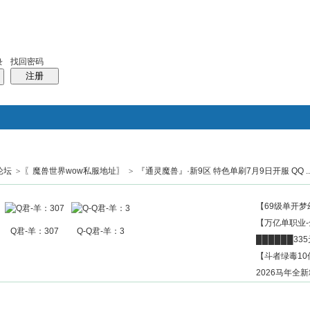
找回密码
录
注册
论坛
>
〖魔兽世界wow私服地址〗
搜索
>
『通灵魔兽』·新9区 特色单刷7月9日开服 QQ ..
帖子
热搜：
结婚
母婴
phpwind
【69级单开梦
【万亿单职业
Q君-羊：307
Q-Q君-羊：3
██████3
【斗者绿毒10
2026马年全