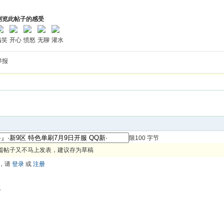
浏览此帖子的感受
搞笑
开心
愤怒
无聊
灌水
举报
限100 字节
篇帖子又不马上发表，建议存为草稿
，请
登录
或
注册
色