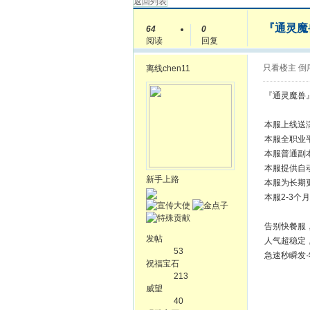
返回列表
『通灵魔兽
64
0
阅读
回复
只看楼主
倒
离线
chen11
『通灵魔兽』·
本服上线送
本服全职业
本服普通副
本服提供自
新手上路
本服为长期
本服2-3
告别快餐服，
发帖
人气超稳定，
53
急速秒瞬发·
祝福宝石
213
威望
40