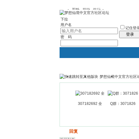
图酷
群组
银行
下拉
用户名
记住登
登录
密 码
梦想仙境中文官方社区
银行
群组聚合
我的空间
307182692 全
Q群：3071826
发帖
回复