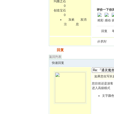
玛雅之石
0
评价一下你
创造宝石
0
加关
发消
精彩
感动
注
息
回复
分享到
发帖
回复
返回列表
快速回复
如果您在写长
您目前还是游客
进入高级模式
文字颜