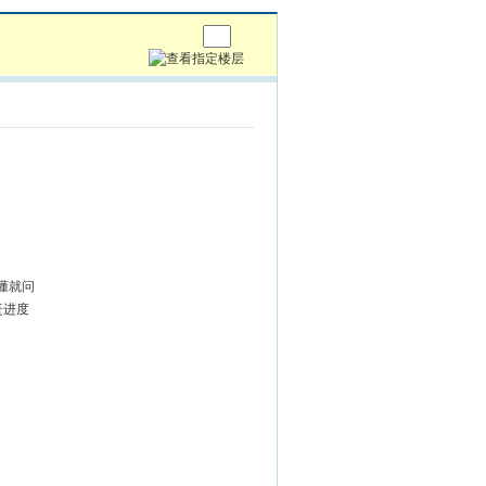
懂就问
赶进度