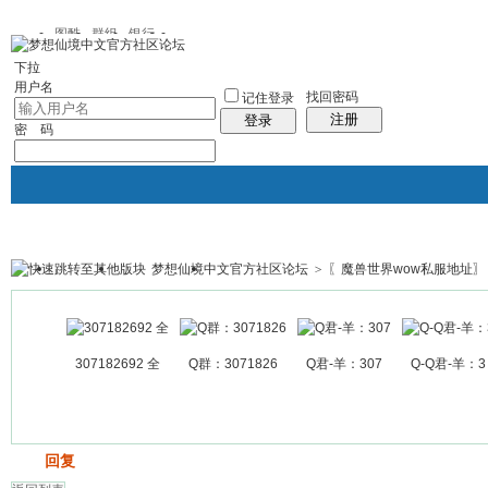
图酷
群组
银行
下拉
用户名
找回密码
记住登录
注册
登录
密 码
梦想仙境中文官方社区论坛
>
〖魔兽世界wow私服地址〗
银行
群组聚合
我的空间
帖子
307182692 全
Q群：3071826
Q君-羊：307
Q-Q君-羊：3
发帖
回复