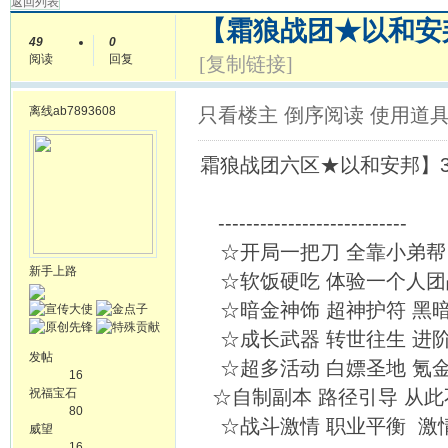
返回列表
【霜狼战团★以和安
49
0
阅读
回复
[复制链接]
离线
ab7893608
只看楼主
倒序阅读
使用道
霜狼战团六区★以和安邦】3.3
---------------------------
☆开局一把刀 全靠小弟帮
新手上路
☆软饭硬吃 体验一个人团
☆暗金神饰 超神护符 黑
☆成长武器 转世往生 进
发帖
☆超多活动 白嫖圣地 氪
16
祝福宝石
☆自制副本 路径引导 从此
80
☆战斗激情 职业平衡 激
威望
16