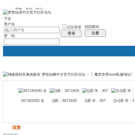
图酷
群组
银行
下拉
用户名
找回密码
记住登录
注册
登录
密 码
梦想仙境中文官方社区论坛
>
〖魔兽世界wow私服地址〗
银行
群组聚合
我的空间
帖子
307182692 全
Q群：3071826
Q君-羊：307
Q-Q君-羊：3
发帖
回复