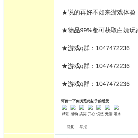
★说的再好不如来游戏体验
★物品99%都可获取白嫖玩
★游戏q群：1047472236
★游戏q群：1047472236
★游戏q群：1047472236
评价一下你浏览此帖子的感受
精彩
感动
搞笑
开心
愤怒
无聊
灌水
回复
举报