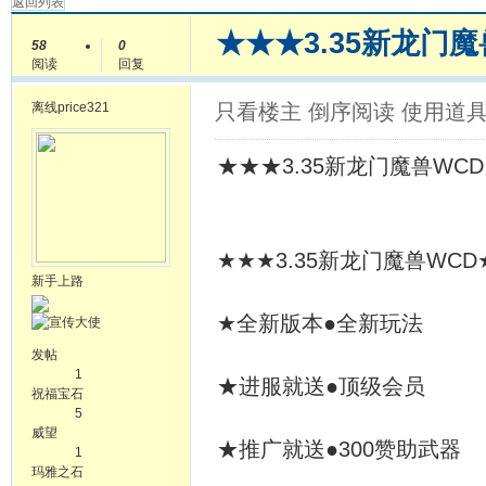
返回列表
★★★3.35新龙门
58
0
阅读
回复
离线
price321
只看楼主
倒序阅读
使用道
★★★3.35新龙门魔兽WC
★★★3.35新龙门魔兽WCD
新手上路
★全新版本●全新玩法
发帖
1
★进服就送●顶级会员
祝福宝石
5
威望
★推广就送●300赞助武器
1
玛雅之石