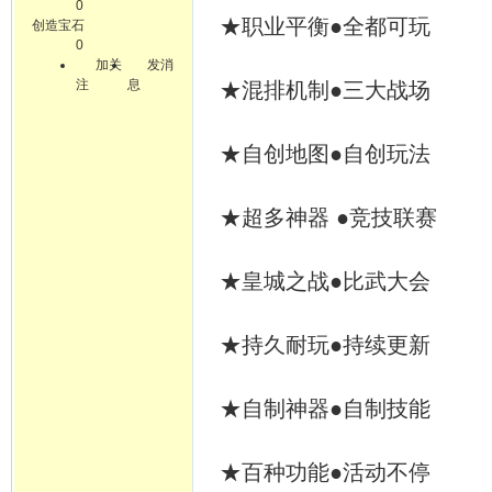
0
★职业平衡●全都可玩
创造宝石
0
加关
发消
注
息
★混排机制●三大战场
★自创地图●自创玩法
★超多神器 ●竞技联赛
★皇城之战●比武大会
★持久耐玩●持续更新
★自制神器●自制技能
★百种功能●活动不停