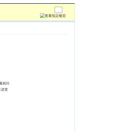
懂就问
赶进度