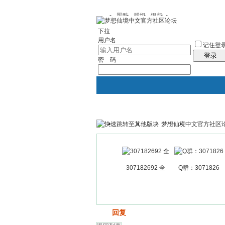
图酷
群组
银行
下拉
用户名
记住登
登录
密 码
梦想仙境中文官方社区
银行
群组聚合
我的空间
307182692 全
Q群：3071826
发帖
回复