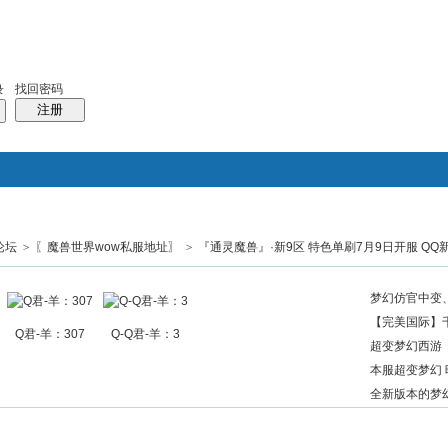
找回密码
录
注册
论坛
>
〖魔兽世界wow私服地址〗
搜索
>
『通灵魔兽』·新9区 特色单刷7月9日开服 QQ
帖子
热搜：
结婚
母婴
phpwind
梦幻仿官中变、
【完美国际】千
Q君-羊：307
Q-Q君-羊：3
超变梦幻西游《
本服超变梦幻 
全新版本的梦幻