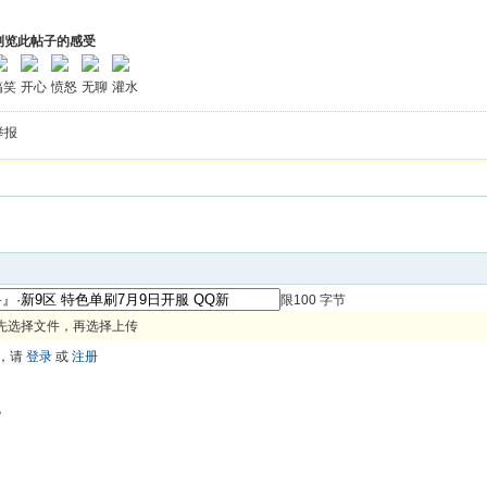
浏览此帖子的感受
搞笑
开心
愤怒
无聊
灌水
举报
限100 字节
先选择文件，再选择上传
，请
登录
或
注册
色