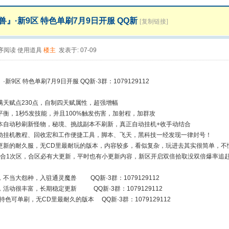
兽』·新9区 特色单刷7月9日开服 QQ新
[复制链接]
序阅读
使用道具
楼主
发表于: 07-09
新9区 特色单刷7月9日开服 QQ新·3群：1079129112
满天赋点230点，自制四天赋属性，超强增幅
平衡，1秒5发技能，并且100%触发伤害，加射程，加群攻
本自动秒刷新怪物，秘境、挑战副本不刷新，真正自动挂机+收手动结合
动挂机教程、回收宏和工作便捷工具，脚本、飞天，黑科技一经发现一律封号！
更新的耐久服，无CD里最耐玩的版本，内容较多，看似复杂，玩进去其实很简单，不
个月合1次区，合区必有大更新，平时也有小更新内容，新区开启双倍拾取没双倍爆率追
不当大怨种，入驻通灵魔兽 QQ新·3群：1079129112
活动很丰富，长期稳定更新 QQ新·3群：1079129112
特色可单刷，无CD里最耐久的版本 QQ新·3群：1079129112