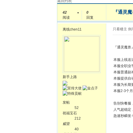
返回列表
『通灵魔
42
0
阅读
回复
只看楼主
倒
离线
chen11
『通灵魔兽』·
本服上线送
本服全职业
本服普通副
新手上路
本服提供自
本服为长期
本服2-3
发帖
告别快餐服，
52
人气超稳定，
祝福宝石
急速秒瞬发·
212
威望
40