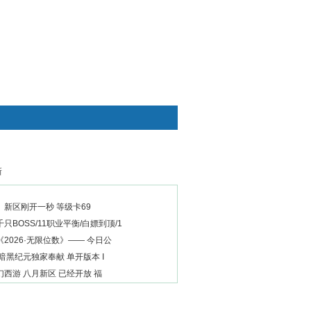
快捷通道
新
新区刚开一秒 等级卡69
只BOSS/11职业平衡/白嫖到顶/1
2026·无限位数》—— 今日公
暗黑纪元独家奉献 单开版本 I
西游 八月新区 已经开放 福