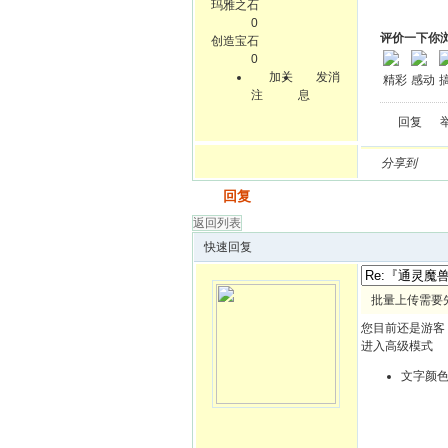
玛雅之石
0
评价一下你
创造宝石
0
加关
发消
精彩
感动
注
息
回复
分享到
发帖
回复
返回列表
快速回复
批量上传需要
您目前还是游客
进入高级模式
文字颜