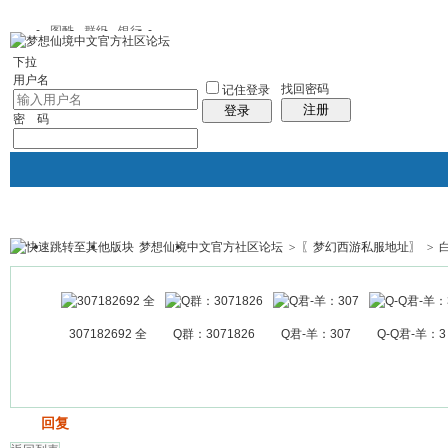
图酷
群组
银行
下拉
用户名
找回密码
记住登录
注册
登录
密 码
梦想仙境中文官方社区论坛
>
〖梦幻西游私服地址〗
>
白
银行
群组聚合
我的空间
帖子
307182692 全
Q群：3071826
Q君-羊：307
Q-Q君-羊：3
发帖
回复