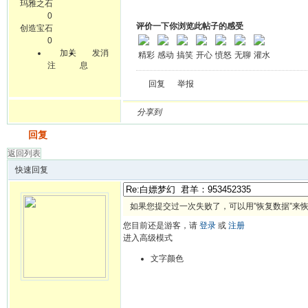
玛雅之石
0
评价一下你浏览此帖子的感受
创造宝石
0
加关
发消
精彩
感动
搞笑
开心
愤怒
无聊
灌水
注
息
回复
举报
分享到
发帖
回复
返回列表
快速回复
如果您提交过一次失败了，可以用”恢复数据”来
您目前还是游客，请
登录
或
注册
进入高级模式
文字颜色