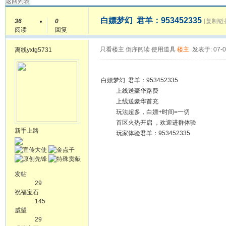
返回列表
白嫖梦幻 君羊：953452335
36
0
[复制链
阅读
回复
只看楼主
倒序阅读
使用道具
楼主
发表于: 07-0
离线
yxtg5731
白嫖梦幻 君羊：953452335
上线送豪华路费
上线送豪华首充
玩法超多，白嫖+时间=一切
首区火热开启 ，欢迎进群体验
新手上路
玩家体验君羊：953452335
发帖
29
祝福宝石
145
威望
29