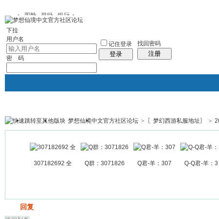
图酷
群组
银行
下拉
用户名
找回密码
记住登录
注册
登录
密 码
梦想仙境中文官方社区论坛
>
〖梦幻西游私服地址〗
>
银行
群组聚合
我的空间
帖子
307182692 全
Q群：3071826
Q君-羊：307
Q-Q君-羊：3
发帖
回复