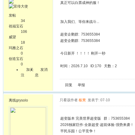
真正可以白票成神的服！
发帖
34
加入我们、等你来战斗...
祝福宝石
106
超变企鹅群: 753655384
威望
超变企鹅群: 753655384
18
玛雅之石
0
今日新开 ！！！！ 刚开一秒
创造宝石
0
时间：2026.7.10 ID:170 天数：2
加关
发消
注
息
回复
举报
只看该作者
板凳
发表于: 07-10
离线
grysolo
超变版本 完美世界超变版 群：753655384
2026独家巨作·全新超变·超前体验·强势来袭！
平民乐园！公平竞争！