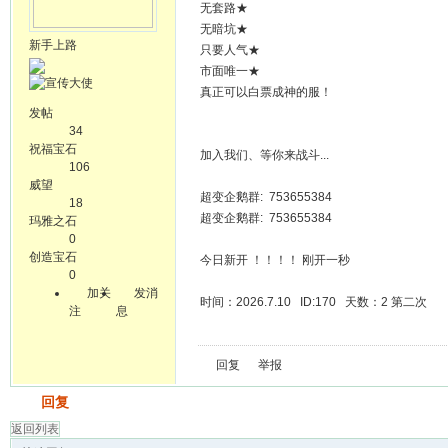
无套路★
无暗坑★
新手上路
只要人气★
市面唯一★
真正可以白票成神的服！
发帖
34
祝福宝石
加入我们、等你来战斗...
106
威望
超变企鹅群: 753655384
18
超变企鹅群: 753655384
玛雅之石
0
创造宝石
今日新开 ！！！！ 刚开一秒
0
加关
发消
时间：2026.7.10 ID:170 天数：2 第二次
注
息
回复
举报
发帖
回复
返回列表