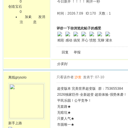
0
今日新开 ！！！！ 刚开一秒
创造宝石
0
时间：2026.7.09 ID:170 天数：1
加关
发消
注
息
评价一下你浏览此帖子的感受
精彩
感动
搞笑
开心
愤怒
无聊
灌水
回复
举报
分享到
只看该作者
沙发
发表于: 07-10
离线
grysolo
超变版本 完美世界超变版 群：753655384
2026独家巨作·全新超变·超前体验·强势来袭！
平民乐园！公平竞争！
无套路★
无暗坑★
只要人气★
新手上路
市面唯一★