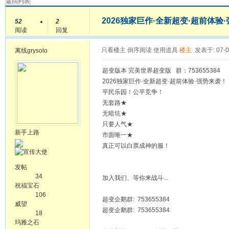
返回列表
2026独家巨作·全新超变·超前体验·
52
2
阅读
回复
只看楼主
倒序阅读
使用道具
楼主
发表于: 07-0
离线
grysolo
超变版本 完美世界超变版 群：753655384
2026独家巨作·全新超变·超前体验·强势来袭！
平民乐园！公平竞争！
无套路★
无暗坑★
只要人气★
新手上路
市面唯一★
真正可以白票成神的服！
发帖
34
加入我们、等你来战斗...
祝福宝石
106
超变企鹅群: 753655384
威望
超变企鹅群: 753655384
18
玛雅之石