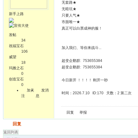
无套路★
无暗坑★
新手上路
只要人气★
市面唯一★
真正可以白票成神的服！
发帖
34
祝福宝石
加入我们、等你来战斗...
106
威望
超变企鹅群: 753655384
18
超变企鹅群: 753655384
玛雅之石
0
创造宝石
今日新开 ！！！！ 刚开一秒
0
加关
发消
时间：2026.7.10 ID:170 天数：2 第二次
注
息
回复
举报
发帖
回复
返回列表