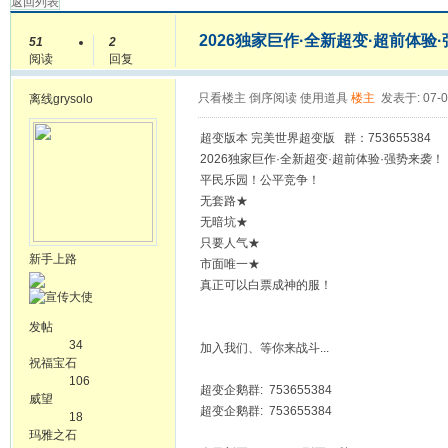
返回列表
2026独家巨作·全新超变·超前体验·
51
2
阅读
回复
只看楼主
倒序阅读
使用道具
楼主
发表于: 07-0
离线
grysolo
超变版本 完美世界超变版 群：753655384
2026独家巨作·全新超变·超前体验·强势来袭！
平民乐园！公平竞争！
无套路★
无暗坑★
只要人气★
新手上路
市面唯一★
真正可以白票成神的服！
发帖
34
加入我们、等你来战斗...
祝福宝石
106
超变企鹅群: 753655384
威望
超变企鹅群: 753655384
18
玛雅之石