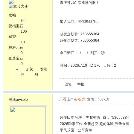
真正可以白票成神的服！
发帖
34
加入我们、等你来战斗...
祝福宝石
106
超变企鹅群: 753655384
威望
超变企鹅群: 753655384
18
玛雅之石
0
今日新开 ！！！！ 刚开一秒
创造宝石
0
时间：2026.7.10 ID:170 天数：2
加关
发消
注
息
回复
举报
只看该作者
板凳
发表于: 07-10
离线
grysolo
超变版本 完美世界超变版 群：753655384
2026独家巨作·全新超变·超前体验·强势来袭！
平民乐园！公平竞争！