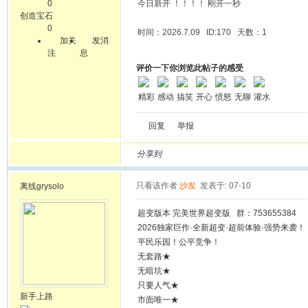
0
今日新开 ！！！！ 刚开一秒
创造宝石
0
时间：2026.7.09 ID:170 天数：1
加关
发消
注
息
评价一下你浏览此帖子的感受
精彩
感动
搞笑
开心
愤怒
无聊
灌水
回复
举报
分享到
只看该作者
沙发
发表于: 07-10
离线
grysolo
超变版本 完美世界超变版 群：753655384
2026独家巨作·全新超变·超前体验·强势来袭！
平民乐园！公平竞争！
无套路★
无暗坑★
只要人气★
新手上路
市面唯一★