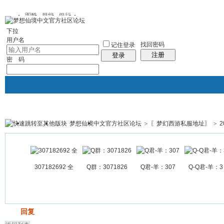
图酷
群组
银行
下拉
用户名
找回密码
记住登录
注册
登录
密 码
梦想仙境中文官方社区论坛
>
〖梦幻西游私服地址〗
>
银行
群组聚合
我的空间
帖子
307182692 全
Q群：3071826
Q君-羊：307
Q-Q君-羊：3
发帖
回复