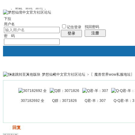
图酷
群组
银行
下拉
用户名
找回密码
记住登录
注册
登录
密 码
梦想仙境中文官方社区论坛
>
〖魔兽世界wow私服地址〗
银行
群组聚合
我的空间
帖子
307182692 全
Q群：3071826
Q君-羊：307
Q-Q君-羊：3
发帖
回复