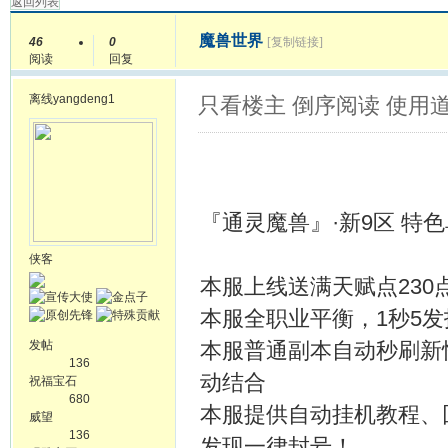
返回列表
魔兽世界
46
0
[复制链接]
阅读
回复
离线
yangdeng1
只看楼主
倒序阅读
使用
『通灵魔兽』·新9区 特色单刷
侠客
本服上线送满天赋点23
本服全职业平衡，1秒5发
发帖
本服普通副本自动秒刷新
136
动结合
祝福宝石
680
本服提供自动挂机教程、
威望
136
发现一律封号！