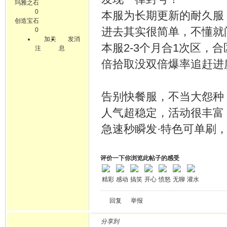
玛雅之石
0
本服为长期更新的耐久服
创造宝石
进去其实很简单，不懂就
0
加关
发消
本服2-3个月合1次区
注
息
倍拾取没双倍爆率追赶进
告别快餐服，不当大怨种，
人气超稳定，活动很丰富，
急速秒瞬发·特色可单刷，无
评价一下你浏览此帖子的感受
精彩
感动
搞笑
开心
愤怒
无聊
灌水
回复
举报
分享到