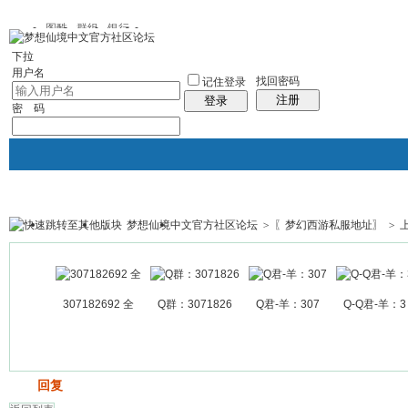
图酷
群组
银行
下拉
用户名
找回密码
记住登录
注册
登录
密 码
梦想仙境中文官方社区论坛
>
〖梦幻西游私服地址〗
>
银行
群组聚合
我的空间
帖子
307182692 全
Q群：3071826
Q君-羊：307
Q-Q君-羊：3
发帖
回复