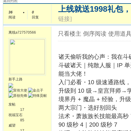
返回列表
上线就送1998礼包
36
0
阅读
回复
链接]
离线
a727570566
只看楼主
倒序阅读
使用道
诸天偷听我的心声：我在斗破
斗破诸天｜纯散人服｜IP 单
能当大佬！
新手上路
入门必看・10 级速通路线，
升级到 10 级→皇宫拜师
境界丹 + 魔晶 + 经验，
发帖
两大宗门・选好别回头
17
祝福宝石
法术・萧族族长技能最高秒 7，
85
90 级秒 4｜200 级秒 7
威望
17