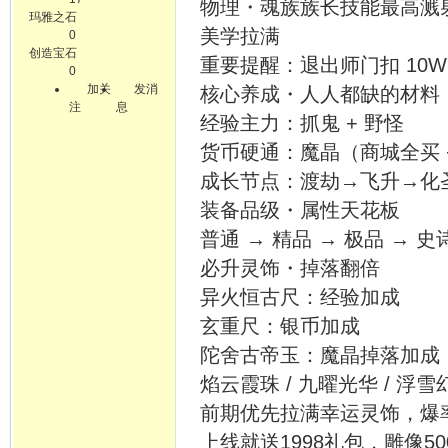
物理・魂族族长技能最高溅射
玛雅之石
美学拉满
0
创造宝石
重要提醒：退出师门扣 10
0
加关
发消
核心养成・人人都缺的材料
注
息
经验主力：抓鬼 + 野怪
货币硬通：魔晶（商城全买 
成长节点：渡劫→飞升→化
装备品级・属性天花板
普通 → 精品 → 极品 →
必升灵饰・掉落翻倍
异火恒古尺：经验加成
玄重尺：银币加成
陀舍古帝玉：魔晶掉落加成
焰云霞珠 / 九曜光华 / 浮
前期优先拉满幸运灵饰，爆
上线就送1998礼包，雕像5