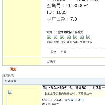
企鹅号：111350684
ID：1005
推广日期：7.9
评价一下你浏览此帖子的感受
精彩
感动
搞笑
开心
愤怒
无聊
灌水
回复
举报
分享到
发帖
回复
返回列表
快速回复
批量上传需要先选择文件，再选择上传
您目前还是游客，请
登录
或
注册
进入高级模式