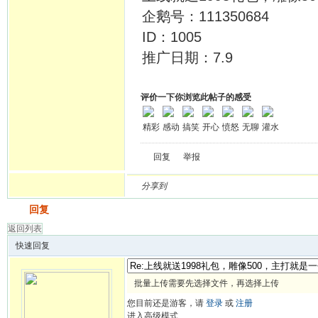
企鹅号：111350684
ID：1005
推广日期：7.9
评价一下你浏览此帖子的感受
精彩
感动
搞笑
开心
愤怒
无聊
灌水
回复
举报
分享到
发帖
回复
返回列表
快速回复
批量上传需要先选择文件，再选择上传
您目前还是游客，请
登录
或
注册
进入高级模式