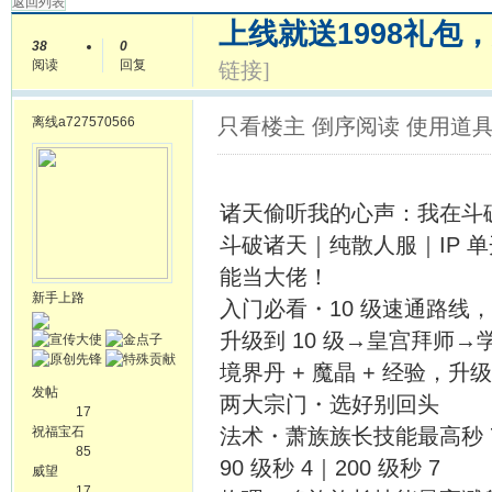
返回列表
上线就送1998礼包
38
0
阅读
回复
链接]
离线
a727570566
只看楼主
倒序阅读
使用道
诸天偷听我的心声：我在斗破
斗破诸天｜纯散人服｜IP 单
能当大佬！
新手上路
入门必看・10 级速通路线，
升级到 10 级→皇宫拜师
境界丹 + 魔晶 + 经验，
发帖
两大宗门・选好别回头
17
祝福宝石
法术・萧族族长技能最高秒 7，
85
90 级秒 4｜200 级秒 7
威望
17