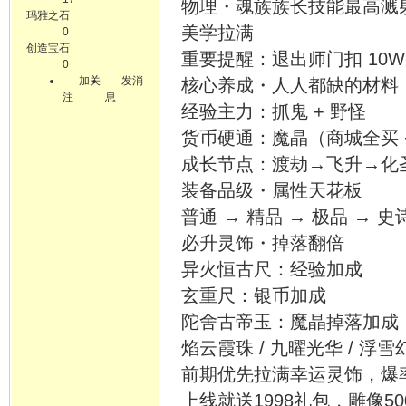
物理・魂族族长技能最高溅射
玛雅之石
美学拉满
0
创造宝石
重要提醒：退出师门扣 10
0
加关
发消
核心养成・人人都缺的材料
注
息
经验主力：抓鬼 + 野怪
货币硬通：魔晶（商城全买 
成长节点：渡劫→飞升→化
装备品级・属性天花板
普通 → 精品 → 极品 →
必升灵饰・掉落翻倍
异火恒古尺：经验加成
玄重尺：银币加成
陀舍古帝玉：魔晶掉落加成
焰云霞珠 / 九曜光华 / 浮
前期优先拉满幸运灵饰，爆
上线就送1998礼包，雕像5