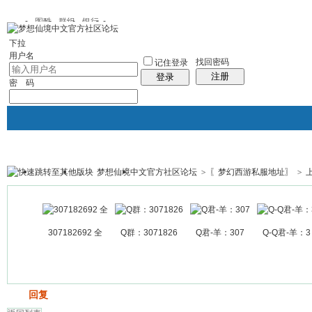
图酷
群组
银行
下拉
用户名
找回密码
记住登录
注册
登录
密 码
梦想仙境中文官方社区论坛
>
〖梦幻西游私服地址〗
>
银行
群组聚合
我的空间
帖子
307182692 全
Q群：3071826
Q君-羊：307
Q-Q君-羊：3
发帖
回复