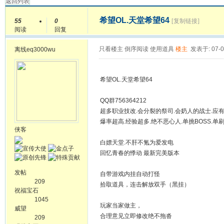
返回列表
希望OL.天堂希望64
55
0
[复制链接]
阅读
回复
只看楼主
倒序阅读
使用道具
楼主
发表于: 07-0
离线
eq3000wu
希望OL.天堂希望64
QQ群756364212
超多职业技改.会分裂的祭司.会奶人的战士.应
爆率超高.经验超多.绝不恶心人.单挑BOSS.单刷
侠客
白嫖天堂.不肝不氪为爱发电
回忆青春的悸动 最新完美版本
发帖
自带游戏内挂自动打怪
209
拾取道具，连击解放双手（黑挂）
祝福宝石
1045
玩家当家做主，
威望
合理意见立即修改绝不拖沓
209