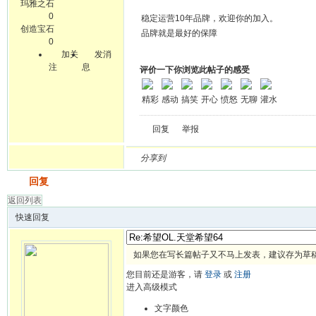
玛雅之石
0
稳定运营10年品牌，欢迎你的加入。
创造宝石
品牌就是最好的保障
0
加关
发消
注
息
评价一下你浏览此帖子的感受
精彩
感动
搞笑
开心
愤怒
无聊
灌水
回复
举报
分享到
发帖
回复
返回列表
快速回复
如果您在写长篇帖子又不马上发表，建议存为草
您目前还是游客，请
登录
或
注册
进入高级模式
文字颜色