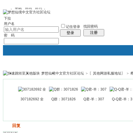
图酷
群组
银行
下拉
用户名
找回密码
记住登录
注册
登录
密 码
梦想仙境中文官方社区论坛
>
〖其他网游私服地址〗
>
银行
群组聚合
我的空间
帖子
307182692 全
Q群：3071826
Q君-羊：307
Q-Q君-羊：3
发帖
回复