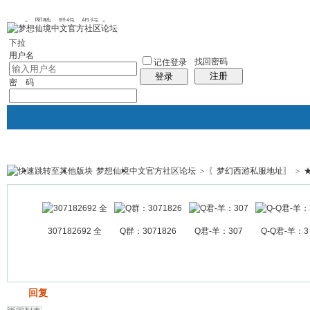
图酷
群组
银行
下拉
用户名
找回密码
记住登录
注册
登录
密 码
梦想仙境中文官方社区论坛
>
〖梦幻西游私服地址〗
>
银行
群组聚合
我的空间
帖子
307182692 全
Q群：3071826
Q君-羊：307
Q-Q君-羊：3
发帖
回复