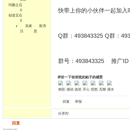
玛雅之石
快带上你的小伙伴一起加入
0
创造宝石
0
加关
发消
注
息
Q群：493843325 Q群：493
群号：493843325 推广ID：
评价一下你浏览此帖子的感受
精彩
感动
搞笑
开心
愤怒
无聊
灌水
回复
举报
分享到
发帖
回复