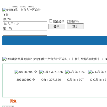
图酷
群组
银行
下拉
用户名
找回密码
记住登录
注册
登录
密 码
梦想仙境中文官方社区论坛
>
〖梦幻西游私服地址〗
>
银行
群组聚合
我的空间
帖子
307182692 全
Q群：3071826
Q君-羊：307
Q-Q君-羊：3
发帖
回复