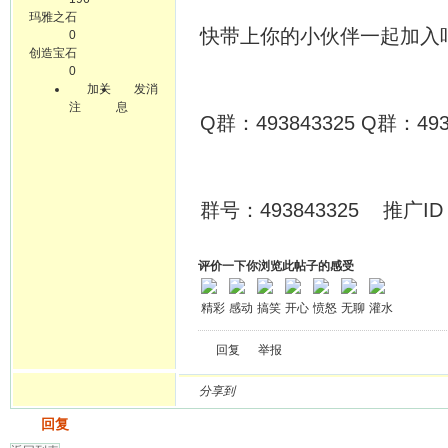
玛雅之石
快带上你的小伙伴一起加入
0
创造宝石
0
加关
发消
注
息
Q群：493843325 Q群：493
群号：493843325 推广ID：
评价一下你浏览此帖子的感受
精彩
感动
搞笑
开心
愤怒
无聊
灌水
回复
举报
分享到
发帖
回复