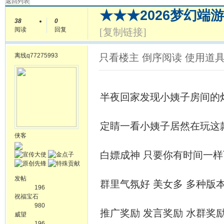
返回列表
★★★2026梦幻端
38
0
阅读
回复
[复制链接]
离线
q77275993
只看楼主
倒序阅读
使用道
半夜回家发现小姨子房间的
定睛一看小姨子居然在玩这
侠客
白嫖成神 只要你有时间一
发帖
群里气氛好 美女多 多种版
196
祝福宝石
980
推广奖励 发言奖励 水群奖
威望
196