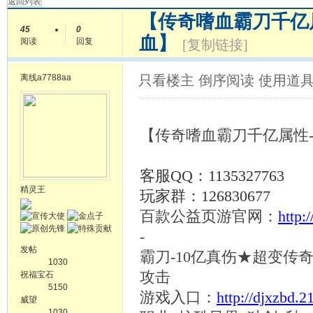
返回列表
【传奇嗜血霸刀千亿属
45
0
血】
阅读
回复
[复制链接]
离线
a7788aa
只看楼主
倒序阅读
使用道
【传奇嗜血霸刀千亿属性
客服
QQ：1135327763
精灵王
玩家群：
126830677
百款公益页游官网：
http:
-
发帖
霸刀
-10亿真伤★超变传
1030
攻击
祝福宝石
5150
游戏入口：
http://djxzbd.
威望
1030