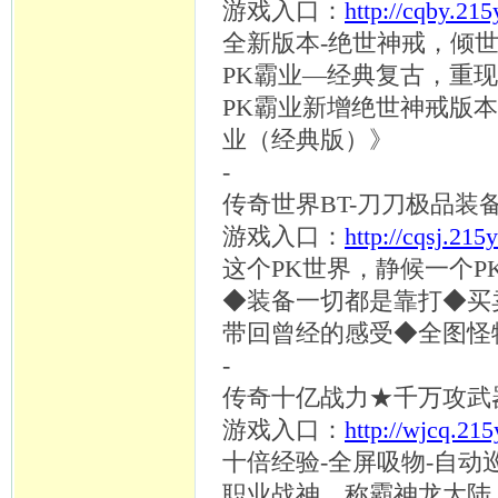
游戏入口：
http://cqby.21
全新版本
-绝世神戒，倾
PK霸业—经典复古，重现
PK霸业新增绝世神戒版本
业（经典版）》
-
传奇世界
BT-刀刀极品
游戏入口：
http://cqsj.215
这个
PK世界，静候一个P
◆装备一切都是靠打◆买
带回曾经的感受
◆全图怪
-
传奇十亿战力
★千万攻武
游戏入口：
http://wjcq.21
十倍经验
-全屏吸物-自动
职业战神，称霸神龙大陆