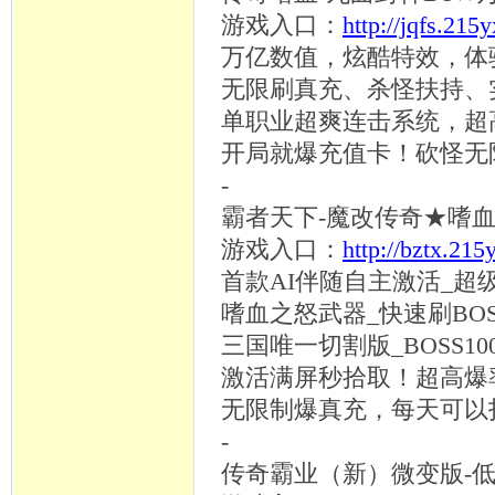
游戏入口：
http://jqfs.215
万亿数值，炫酷特效，体
无限刷真充、杀怪扶持、
单职业超爽连击系统，超
开局就爆充值卡！砍怪无
-
霸者天下
-魔改传奇★嗜血之
游戏入口：
http://bztx.215
首款
AI伴随自主激活_超
嗜血之怒武器
_快速刷BOS
三国唯一切割版
_BOSS
激活满屏秒拾取！超高爆
无限制爆真充，每天可以
-
传奇霸业（新）微变版
-