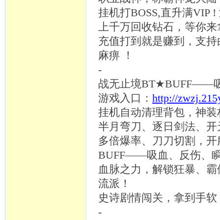
挂机打
BOSS,直升满VI
上千万回收钻石，等你来
充值打到就是赚到，支持
麻痹 ！
-
战无止境
BT★BUFF—
游戏入口：
http://zwzj.21
挂机自动清理背包，神装
半月弯刀、逐日剑法、开
多倍爆率、刀刀切割，开
BUFF——吸血、反伤
血脉之力，解锁狂暴、霸
流派！
史诗剧情闯关，拿到手软
-