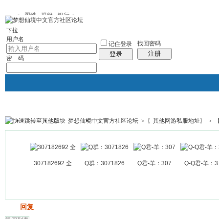
图酷
群组
银行
下拉
用户名
找回密码
记住登录
注册
登录
密 码
梦想仙境中文官方社区论坛
>
〖其他网游私服地址〗
>
银行
群组聚合
我的空间
帖子
307182692 全
Q群：3071826
Q君-羊：307
Q-Q君-羊：3
发帖
回复