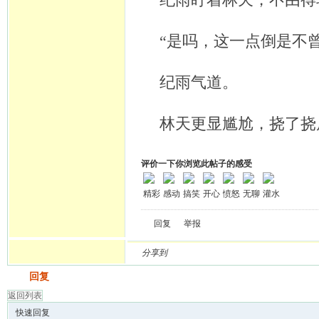
纪雨盯着林天，不由得
“是吗，这一点倒是不
纪雨气道。
林天更显尴尬，挠了挠
评价一下你浏览此帖子的感受
精彩
感动
搞笑
开心
愤怒
无聊
灌水
回复
举报
分享到
发帖
回复
返回列表
快速回复