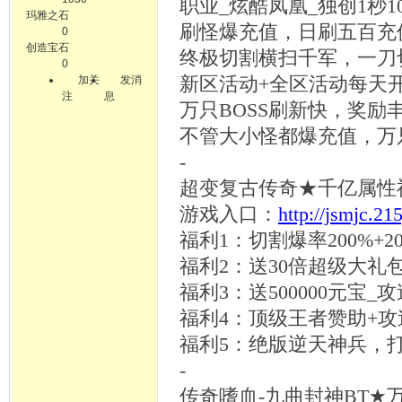
职业
_炫酷凤凰_独创1秒1
玛雅之石
刷怪爆充值，日刷五百充
0
创造宝石
终极切割横扫千军，一刀
0
加关
发消
新区活动
+全区活动每天
注
息
万只
BOSS刷新快，奖励
不管大小怪都爆充值，万
-
超变复古传奇
★千亿属性
游戏入口：
http://jsmjc.21
福利
1：切割爆率200%+2
福利
2：送30倍超级大礼包+
福利
3：送500000元宝_
福利
4：顶级王者赞助+
福利
5：绝版逆天神兵，
-
传奇嗜血
-九曲封神BT★