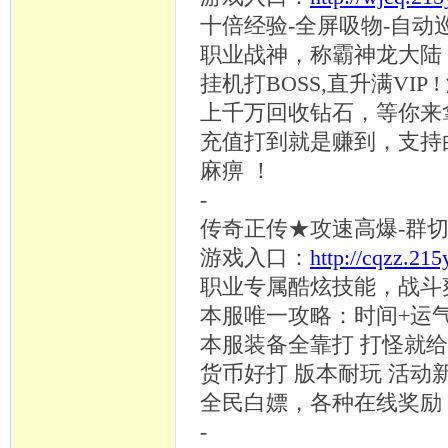
十倍经验
-全屏吸物-自动
职业战神，称霸神龙大陆
挂机打
BOSS,直升满VI
上千万回收钻石，等你来
充值打到就是赚到，支持
麻痹 ！
-
传奇正传
★攻速高爆-群
游戏入口：
http://cqzz.21
职业专属酷炫技能，战斗
本服唯一攻略：时间
+运
本服装备全靠打
打怪就给
货币好打
版本耐玩
活动
全民白嫖，各种在线奖励
-