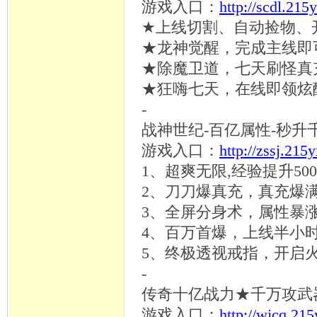
游戏入口：
http://scdl.215
★上线切割、自动捡物、
★龙神觉醒，完成主线即
★除魔卫道，七天刷怪真
★狂嗨七天，在线即领炫
-
战神世纪
-百亿属性-秒
游戏入口：
http://zssj.215
1、超爽无限,经验提升5
2、刀刀爆真充，真充爆
3、全屏分身术，属性暴
4、百万首爆，上线半小
5、终极透视戒指，开启
-
传奇十亿战力
★千万攻武
游戏入口：
http://wjcq.21