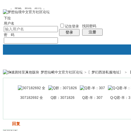
图酷
群组
银行
下拉
用户名
找回密码
记住登录
注册
登录
密 码
梦想仙境中文官方社区论坛
>
〖梦幻西游私服地址〗
>
银行
群组聚合
我的空间
帖子
307182692 全
Q群：3071826
Q君-羊：307
Q-Q君-羊：3
发帖
回复