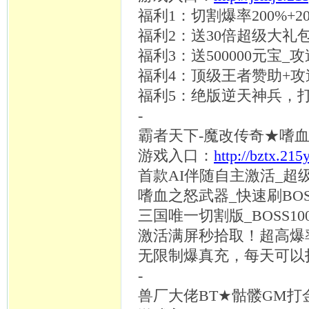
福利
1：切割爆率200%+2
福利
2：送30倍超级大礼包+
福利
3：送500000元宝_
福利
4：顶级王者赞助+
福利
5：绝版逆天神兵，
-
霸者天下
-魔改传奇★嗜血之
游戏入口：
http://bztx.215
首款
AI伴随自主激活_超
嗜血之怒武器
_快速刷BOS
三国唯一切割版
_BOSS
激活满屏秒拾取！超高爆
无限制爆真充，每天可以
-
兽厂大佬
BT★骷髅GM打