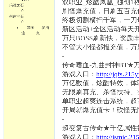
双职业
_炫酷凤凰_独创1秒
玛雅之石
刷怪爆充值，日刷五百充
0
创造宝石
终极切割横扫千军，一刀
0
加关
发消
新区活动
+全区活动每天
注
息
万只
BOSS刷新快，奖励
不管大小怪都报充值，万
-
传奇嗜血
-九曲封神BT★
游戏入口：
http://jqfs.215
万亿数值，炫酷特效，体
无限刷真充、杀怪扶持、
单职业超爽连击系统，超
开局就爆充值卡！砍怪无
-
超变复古传奇
★千亿属性
游戏入口：
http://jsmjc.21