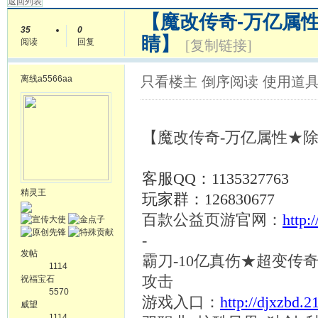
返回列表
【魔改传奇-万亿属性
35
0
睛】
阅读
回复
[复制链接]
离线
a5566aa
只看楼主
倒序阅读
使用道
【魔改传奇
-万亿属性★
客服
QQ：1135327763
精灵王
玩家群：
126830677
百款公益页游官网：
http:
-
发帖
霸刀
-10亿真伤★超变传
1114
攻击
祝福宝石
5570
游戏入口：
http://djxzbd.
威望
1114