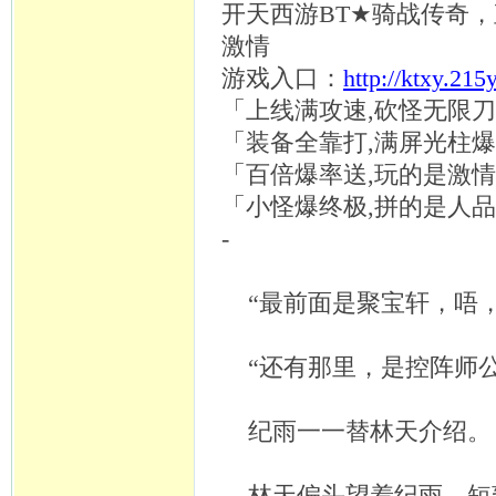
开天西游
BT★骑战传奇，
激情
游戏入口：
http://ktxy.215
「上线满攻速
,砍怪无限
「装备全靠打
,满屏光柱
「百倍爆率送
,玩的是激
「小怪爆终极
,拼的是人
-
“最前面是聚宝轩，唔
“还有那里，是控阵师公
纪雨一一替林天介绍。