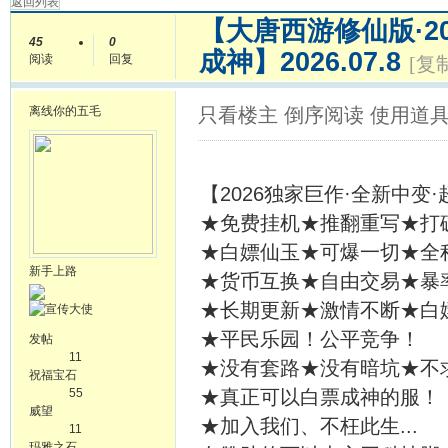
返回列表
【大唐西游修仙版·2
45
0
成神】2026.07.8
阅读
回复
[复
离线
你的五毛
只看楼主
倒序阅读
使用道
【2026独家巨作·全新中变
★免费挂机★推翻重写★打
★白嫖仙玉★可爆一切★全
新手上路
★货币互换★自由交易★暴
★长期更新★激情不断★白
★平民乐园！公平竞争！
发帖
11
★没有套路★没有暗坑★不
祝福宝石
55
★真正可以白票成神的服！
威望
★加入我们、不枉此生...
11
玛雅之石