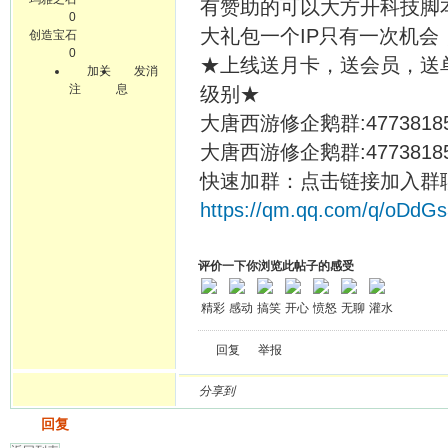
有赞助的可以大方开科技脚本
0
大礼包一个IP只有一次机会
创造宝石
0
★上线送月卡，送会员，送单
加关
发消
注
息
级别★
大唐西游修企鹅群:4773818
大唐西游修企鹅群:4773818
快速加群：点击链接加入群
https://qm.qq.com/q/oDdG
评价一下你浏览此帖子的感受
精彩
感动
搞笑
开心
愤怒
无聊
灌水
回复
举报
分享到
发帖
回复