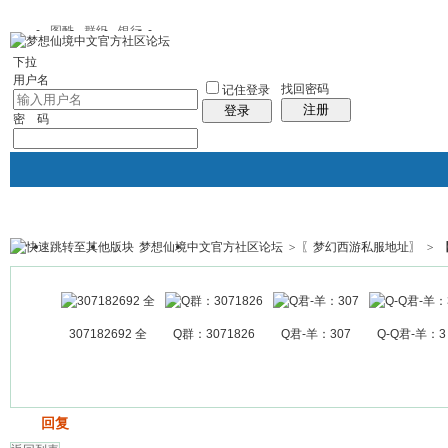
图酷
群组
银行
下拉
用户名
找回密码
记住登录
注册
登录
密 码
梦想仙境中文官方社区论坛
>
〖梦幻西游私服地址〗
>
银行
群组聚合
我的空间
帖子
307182692 全
Q群：3071826
Q君-羊：307
Q-Q君-羊：3
发帖
回复